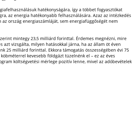
rgiafelhasználásuk hatékonyságára, így a többet fogyasztókat
gra, az energia hatékonyabb felhasználására. Azaz az intézkedés
m az ország energiaszámláját, sem energiafüggőségét nem
 szerint mintegy 23,5 milliárd forinttal. Érdemes megnézni, mire
 azt vizsgálta, milyen hatásokkal járna, ha az állam öt éven
nk 25 milliárd forinttal. Ekkora támogatás összességében évi 75
köbméterrel kevesebb földgázt tüzelnénk el – ez az éves
ogram költségvetési mérlege pozitív lenne, mivel az adóbevételek