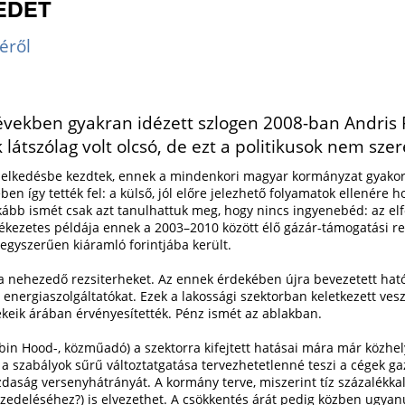
EDET
éről
években gyakran idézett szlogen 2008-ban Andris Pi
 látszólag volt olcsó, de ezt a politikusok nem sze
lkedésbe kezdtek, ennek a mindenkori magyar kormányzat gyakorlat
ben így tették fel: a külső, jól előre jelezhető folyamatok ellenére
ább ismét csak azt tanulhattuk meg, hogy nincs ingyenebéd: az elfog
ékezetes példája ennek a 2003–2010 között élő gázár-támogatási r
l egyszerűen kiáramló forintjába került.
ra nehezedő rezsiterheket. Az ennek érdekében újra bevezetett hatós
energiaszolgáltatókat. Ezek a lakossági szektorban keletkezett ves
ékeik árában érvényesítették. Pénz ismét az ablakban.
obin Hood-, közműadó) a szektorra kifejtett hatásai mára már közh
; a szabályok sűrű változtatgatása tervezhetetlenné teszi a cégek
aság versenyhátrányát. A kormány terve, miszerint tíz százalékkal c
zedeléséhez?) is elvezethet. A csökkentés árát pedig közben ugyan