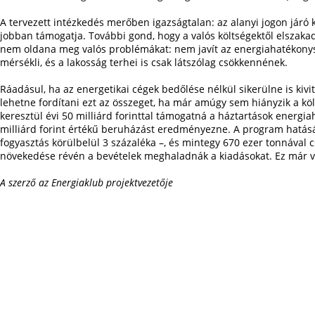
A tervezett intézkedés merőben igazságtalan: az alanyi jogon járó 
jobban támogatja. További gond, hogy a valós költségektől elszak
nem oldana meg valós problémákat: nem javít az energiahatékonys
mérsékli, és a lakosság terhei is csak látszólag csökkennének.
Ráadásul, ha az energetikai cégek bedőlése nélkül sikerülne is kivi
lehetne fordítani ezt az összeget, ha már amúgy sem hiányzik a köl
keresztül évi 50 milliárd forinttal támogatná a háztartások energ
milliárd forint értékű beruházást eredményezne. A program hatásár
fogyasztás körülbelül 3 százaléka –, és mintegy 670 ezer tonnával
növekedése révén a bevételek meghaladnák a kiadásokat. Ez már v
A szerző az Energiaklub projektvezetője