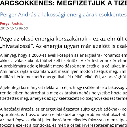
ÁRCSÖKKENÉS: MEGFIZETJÜK A TIZ
Perger András a lakossági energiaárak csökkentés
Perger András
2012-12-13 06:50
Vége az olcsó energia korszakának – ez az elmúlt 
„hivatalossá”. Az energia ugyan már azelőtt is csak
A lényeg, hogy a 2000-es évek közepén az energiaárak rohamos eme
akkor a választóknak többet kell fizetniük. A kérdést ennek értelmé
A problémára eddig kitalált megoldások nem érték el a céljukat, ink
Ami nincs rajta a számlán, azt másmilyen módon fizetjük meg. Eml
milliárd, értelmezhető energetikai cél nélkül elköltött, az országbó
A jelenlegi kormányzat deklarált célja, hogy csökkentse a lakosság
rendeletben határozhatja meg az árakat) nehéz helyzetbe hozta az 
fizettették meg, amelyek az így keletkezett költségnövekedést term
A hatósági árazás, az energetikai ágazatot sújtó egyéb adóknak (R
spórolnak, ez hosszú távon ellátásbiztonsági problémákat okozhat
az ipari fogyasztóknál jelentkező áremelkedés fokozza a nemzetgazd
fokozná ezeket a gondokat, és még a cégek kivéreztetéséhez (megti