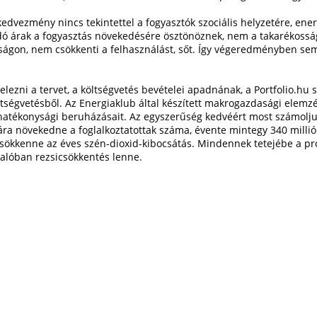
kedvezmény nincs tekintettel a fogyasztók szociális helyzetére, ene
adó árak a fogyasztás növekedésére ösztönöznek, nem a takarékossá
ágon, nem csökkenti a felhasználást, sőt. Így végeredményben se
telezni a tervet, a költségvetés bevételei apadnának, a Portfolio.hu
tségvetésből. Az Energiaklub által készített makrogazdasági elemzés
iahatékonysági beruházásait. Az egyszerűség kedvéért most számolju
a növekedne a foglalkoztatottak száma, évente mintegy 340 millió 
 csökkenne az éves szén-dioxid-kibocsátás. Mindennek tetejébe a pr
alóban rezsicsökkentés lenne.