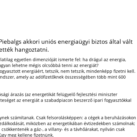
ebalgs akkori uniós energiaügyi biztos által vált
rették hangoztatni.
ilag egyetlen dimenzióját ismerte fel: ha drágul az energia,
 hogyan lehetne mégis olcsóbbá tenni az energiát?
yasztott energiáért, tetszik, nem tetszik, mindenképp fizetni kell.
endszer, amely az adófizetőknek összességében több mint 600
ági árazás (az energetikát felügyelő fejlesztési miniszter
zteséget az energiát a szabadpiacon beszerző ipari fogyasztókkal
elynek számítanak. Csak felsorolásképpen: a cégek a beruházásokon
 gazdálkodását, miközben az energetikában évtizedekben számolnak;
sökkentenék a gáz-, a villany- és a távhőárakat, nyilván csak
úgy meg kellene fizetnünk.