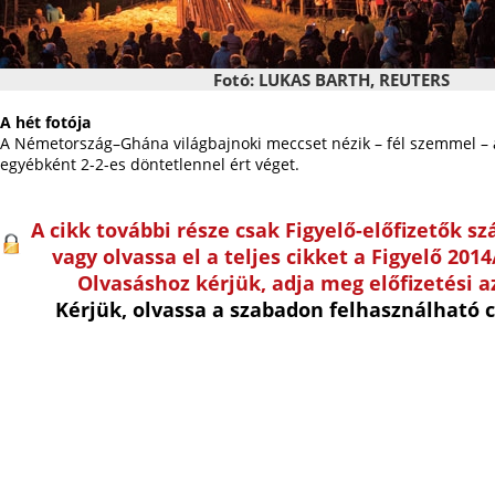
Fotó: LUKAS BARTH, REUTERS
A hét fotója
A Németország–Ghána világbajnoki meccset nézik – fél szemmel – a
egyébként 2-2-es döntetlennel ért véget.
A cikk további része csak Figyelő-előfizetők s
vagy olvassa el a teljes cikket a Figyelő 20
Olvasáshoz kérjük, adja meg előfizetési a
Kérjük, olvassa a szabadon felhasználható c