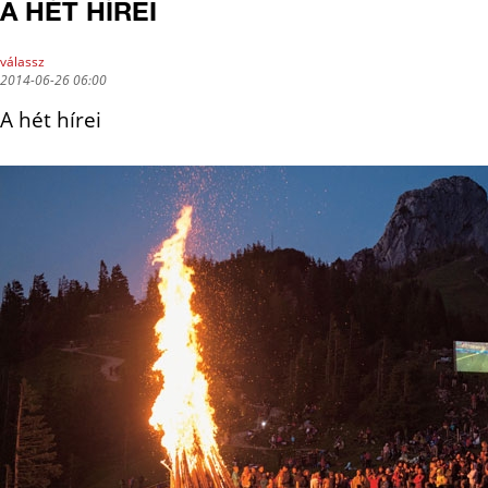
A HÉT HÍREI
válassz
2014-06-26 06:00
A hét hírei