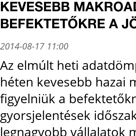
KEVESEBB MAKROAD
BEFEKTETŐKRE A J
2014-08-17 11:00
Az elmúlt heti adatdöm
héten kevesebb hazai 
figyelniük a befektetők
gyorsjelentések időszaka
legnagyobb vállalatok 