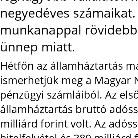
negyedéves számaikat. 
munkanappal rövidebb l
ünnep miatt.
Hétfőn az államháztartás m
ismerhetjük meg a Magyar 
pénzügyi számláiból. Az els
államháztartás bruttó adóss
milliárd forint volt. Az adós
hitelfelvétel és 380 milliárd