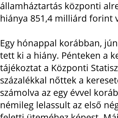
államháztartás központi alr
hiánya 851,4 milliárd forint v
Egy hónappal korábban, júni
tett ki a hiány. Pénteken a k
tájékoztat a Központi Statis
százalékkal nőttek a kereset
számolva az egy évvel koráb
némileg lelassult az első n
feletti üteméhez képest. Máj