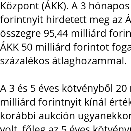
Központ (ÁKK). A 3 hónapos 
forintnyit hirdetett meg az
összegre 95,44 milliárd forin
ÁKK 50 milliárd forintot fog
százalékos átlaghozammal.
A 3 és 5 éves kötvényből 20 
milliárd forintnyit kínál érté
korábbi aukción ugyanekkora
volt, főleg az 5 éves kötvény