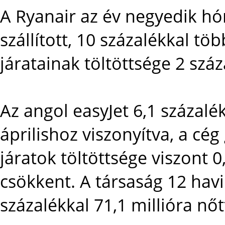
A Ryanair az év negyedik hó
szállított, 10 százalékkal tö
járatainak töltöttsége 2 száz
Az angol easyJet 6,1 százalék
áprilishoz viszonyítva, a cég
járatok töltöttsége viszont 0
csökkent. A társaság 12 hav
százalékkal 71,1 millióra nőt