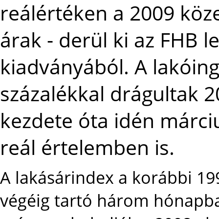
reálértéken a 2009 köz
árak - derül ki az FHB 
kiadványából. A lakóing
százalékkal drágultak 20
kezdete óta idén márci
reál értelemben is.
A lakásárindex a korábbi 199
végéig tartó három hónapba