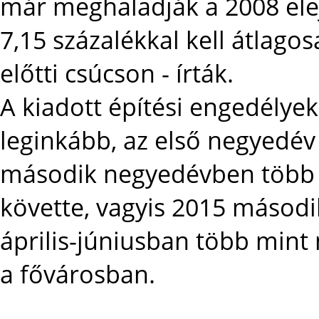
már meghaladják a 2008 elej
7,15 százalékkal kell átlagos
előtti csúcson - írták.
A kiadott építési engedélye
leginkább, az első negyedév
második negyedévben több 
követte, vagyis 2015 másod
április-júniusban több mint
a fővárosban.