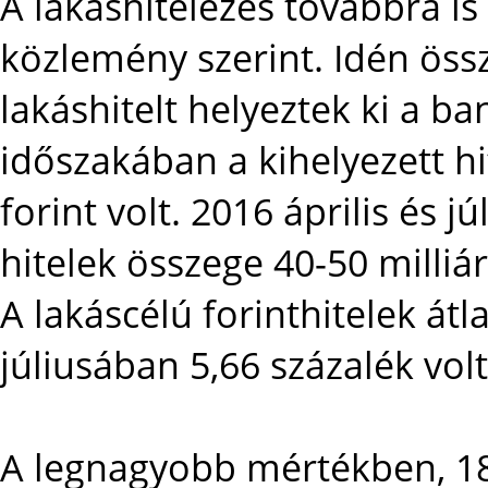
A lakáshitelezés továbbra is 
közlemény szerint. Idén össz
lakáshitelt helyeztek ki a b
időszakában a kihelyezett hi
forint volt. 2016 április és j
hitelek összege 40-50 milliá
A lakáscélú forinthitelek átl
júliusában 5,66 százalék volt
A legnagyobb mértékben, 18