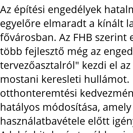
Az építési engedélyek hata
egyelőre elmaradt a kínált 
fővárosban. Az FHB szerint 
több fejlesztő még az enged
tervezőasztalról" kezdi el az
mostani keresleti hullámot. E
otthonteremtési kedvezmény
hatályos módosítása, amely 
használatbavétele előtt igé