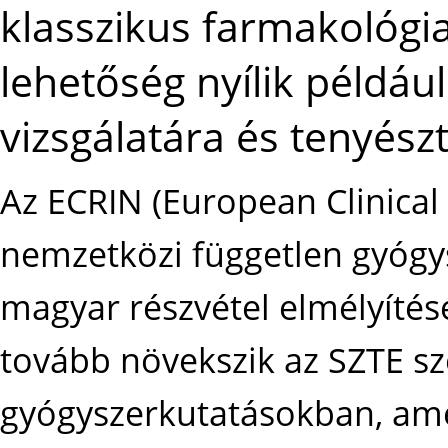
klasszikus farmakológiai
lehetőség nyílik példáu
vizsgálatára és tenyész
Az ECRIN (European Clinical
nemzetközi független gyógy
magyar részvétel elmélyítés
tovább növekszik az SZTE s
gyógyszerkutatásokban, ame