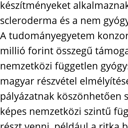
készítményeket alkalmaznak 
scleroderma és a nem gyógy
A tudományegyetem konzorc
millió forint összegű támog
nemzetközi független gyógy
magyar részvétel elmélyítés
pályázatnak köszönhetően 
képes nemzetközi szintű fü
részt venni, például a ritka