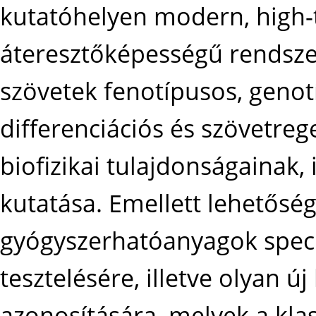
kutatóhelyen modern, high-
áteresztőképességű rendszer
szövetek fenotípusos, genotí
differenciációs és szövetre
biofizikai tulajdonságainak,
kutatása. Emellett lehetőség 
gyógyszerhatóanyagok speciál
tesztelésére, illetve olyan ú
azonosítására, melyek a kla