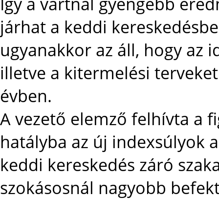
Így a vártnál gyengébb ere
járhat a keddi kereskedésb
ugyanakkor az áll, hogy az i
illetve a kitermelési terveket
évben.
A vezető elemző felhívta a f
hatályba az új indexsúlyok 
keddi kereskedés záró szak
szokásosnál nagyobb befektet