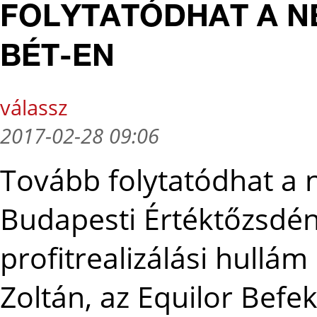
FOLYTATÓDHAT A N
BÉT-EN
válassz
2017-02-28 09:06
Tovább folytatódhat a n
Budapesti Értéktőzsdén
profitrealizálási hullá
Zoltán, az Equilor Befek