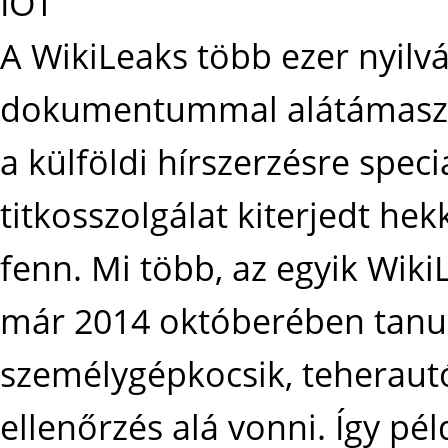
IOT
A WikiLeaks több ezer nyilv
dokumentummal alátámasztot
a külföldi hírszerzésre spec
titkosszolgálat kiterjedt hek
fenn. Mi több, az egyik Wi
már 2014 októberében tanu
személygépkocsik, teherautó
ellenőrzés alá vonni. Így péld