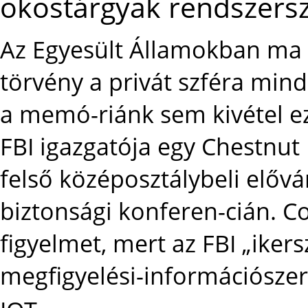
okostárgyak rendszersz
Az Egyesült Államokban ma 
törvény a privát szféra mi
a memó-riánk sem kivétel e
FBI igazgatója egy Chestnut 
felső középosztálybeli előv
biztonsági konferen-cián. Co
figyelmet, mert az FBI „iker
megfigyelési-információszer