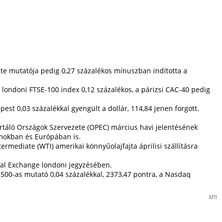
ite mutatója pedig 0,27 százalékos mínuszban indította a
 londoni FTSE-100 index 0,12 százalékos, a párizsi CAC-40 pedig
est 0,03 százalékkal gyengült a dollár, 114,84 jenen forgott.
ortáló Országok Szervezete (OPEC) március havi jelentésének
amokban és Európában is.
rmediate (WTI) amerikai könnyűolajfajta áprilisi szállításra
ntal Exchange londoni jegyzésében.
 500-as mutató 0,04 százalékkal, 2373,47 pontra, a Nasdaq
MTI