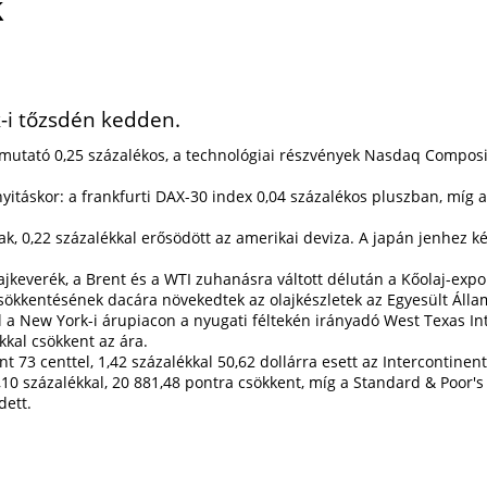
K
-i tőzsdén kedden.
as mutató 0,25 százalékos, a technológiai részvények Nasdaq Compos
yitáskor: a frankfurti DAX-30 index 0,04 százalékos pluszban, míg a
, 0,22 százalékkal erősödött az amerikai deviza. A japán jenhez kép
jkeverék, a Brent és a WTI zuhanásra váltott délután a Kőolaj-exp
 csökkentésének dacára növekedtek az olajkészletek az Egyesült Áll
a New York-i árupiacon a nyugati féltekén irányadó West Texas Inte
ékkal csökkent az ára.
t 73 centtel, 1,42 százalékkal 50,62 dollárra esett az Intercontine
10 százalékkal, 20 881,48 pontra csökkent, míg a Standard & Poor's
dett.