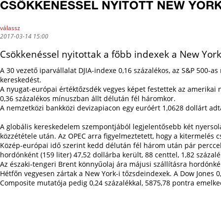
CSÖKKENÉSSEL NYITOTT NEW YOR
válassz
2017-03-14 15:00
Csökkenéssel nyitottak a főbb indexek a New York
A 30 vezető iparvállalat DJIA-indexe 0,16 százalékos, az S&P 500-
kereskedést.
A nyugat-európai értéktőzsdék vegyes képet festettek az amerikai n
0,36 százalékos mínuszban állt délután fél háromkor.
A nemzetközi bankközi devizapiacon egy euróért 1,0628 dollárt adtak
A globális kereskedelem szempontjából legjelentősebb két nyersola
közzététele után. Az OPEC arra figyelmeztetett, hogy a kitermelés
Közép-európai idő szerint kedd délután fél három után pár perccel 
hordónként (159 liter) 47,52 dollárba került, 88 centtel, 1,82 százal
Az északi-tengeri Brent könnyűolaj ára májusi szállításra hordónkén
Hétfőn vegyesen zártak a New York-i tőzsdeindexek. A Dow Jones 0,
Composite mutatója pedig 0,24 százalékkal, 5875,78 pontra emelke