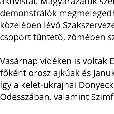
aktivistái. Magyarázatuk szer
demonstrálók megmelegedhe
közelében lévő Szakszervezet
csoport tüntető, zömében sz
Vasárnap vidéken is voltak
főként orosz ajkúak és Janu
így a kelet-ukrajnai Donyeck
Odesszában, valamint Szimf