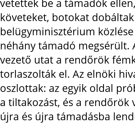
vetettek be a támadók ellen, 
követeket, botokat dobáltak
belügyminisztérium közlése 
néhány támadó megsérült. A
vezető utat a rendőrök fémk
torlaszolták el. Az elnöki hi
oszlottak: az egyik oldal pr
a tiltakozást, és a rendőrök
újra és újra támadásba lendü