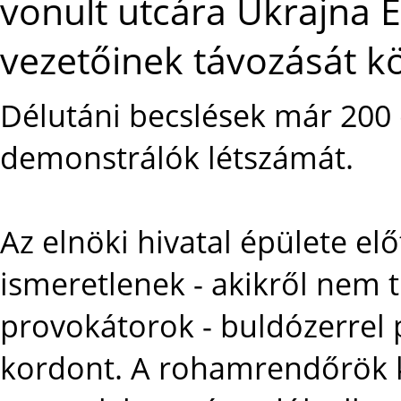
vonult utcára Ukrajna E
vezetőinek távozását kö
Délutáni becslések már 200 
demonstrálók létszámát.
Az elnöki hivatal épülete elő
ismeretlenek - akikről nem 
provokátorok - buldózerrel 
kordont. A rohamrendőrök 