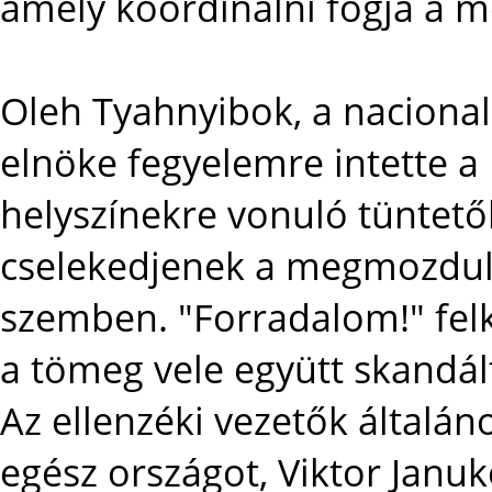
amely koordinálni fogja a 
Oleh Tyahnyibok, a naciona
elnöke fegyelemre intette a
helyszínekre vonuló tüntetők
cselekedjenek a megmozdulá
szemben. "Forradalom!" felk
a tömeg vele együtt skandál
Az ellenzéki vezetők általáno
egész országot, Viktor Janu