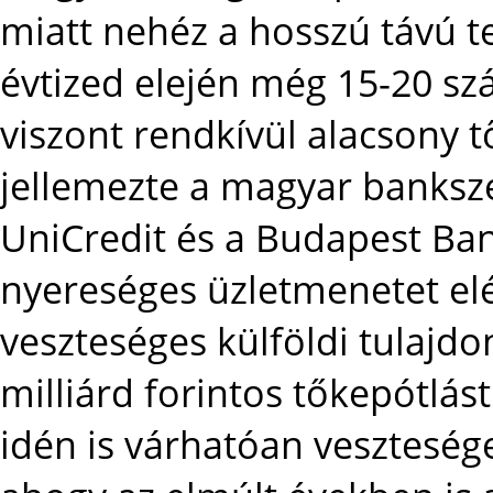
miatt nehéz a hosszú távú t
évtized elején még 15-20 sz
viszont rendkívül alacsony 
jellemezte a magyar banksze
UniCredit és a Budapest Ban
nyereséges üzletmenetet elé
veszteséges külföldi tulajdo
milliárd forintos tőkepótlás
idén is várhatóan veszteség