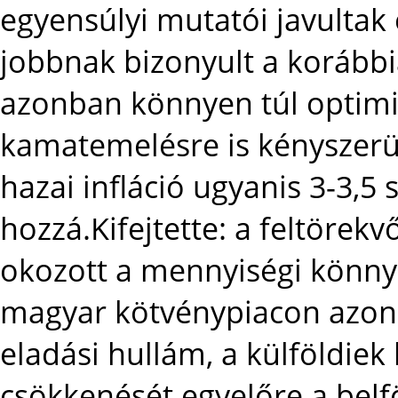
egyensúlyi mutatói javultak 
jobbnak bizonyult a korább
azonban könnyen túl optimi
kamatemelésre is kényszerül
hazai infláció ugyanis 3-3,5 
hozzá.Kifejtette: a feltörek
okozott a mennyiségi könnyí
magyar kötvénypiacon azon
eladási hullám, a külföldie
csökkenését egyelőre a belf