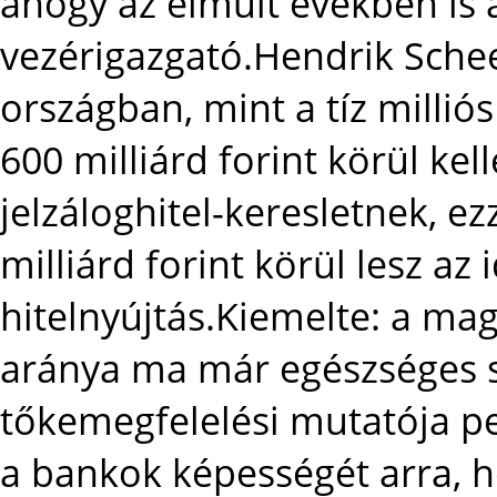
ahogy az elmúlt években is a
vezérigazgató.Hendrik Scheer
országban, mint a tíz milli
600 milliárd forint körül kel
jelzáloghitel-keresletnek, 
milliárd forint körül lesz az 
hitelnyújtás.Kiemelte: a mag
aránya ma már egészséges s
tőkemegfelelési mutatója pedi
a bankok képességét arra, ho