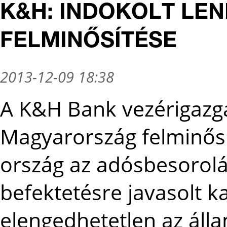
K&H: INDOKOLT LE
FELMINŐSÍTÉSE
2013-12-09 18:38
A K&H Bank vezérigazga
Magyarország felminősí
ország az adósbesorolá
befektetésre javasolt k
elengedhetetlen az áll