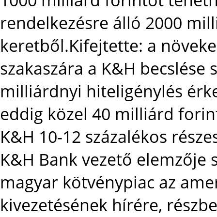
rendelkezésre álló 2000 mil
keretből.Kifejtette: a növe
szakaszára a K&H becslése s
milliárdnyi hiteligénylés é
eddig közel 40 milliárd forint
K&H 10-12 százalékos része
K&H Bank vezető elemzője s
magyar kötvénypiac az amer
kivezetésének hírére, részbe