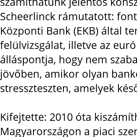
számíthatunk jelentős konsz
Scheerlinck rámutatott: fon
Központi Bank (EKB) által t
felülvizsgálat, illetve az eu
álláspontja, hogy nem szaba
jövőben, amikor olyan banko
stresszteszten, amelyek kés
Kifejtette: 2010 óta kiszámí
Magyarországon a piaci sze