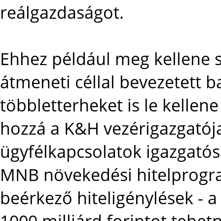
reálgazdaságot.
Ehhez például meg kellene s
átmeneti céllal bevezetett 
többletterheket is le kellene
hozzá a K&H vezérigazgatója
ügyfélkapcsolatok igazgató
MNB növekedési hitelprogr
beérkező hiteligénylések - a
1000 milliárd forintot tehet