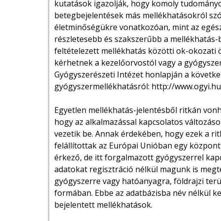
kutatások igazolják, hogy komoly tudományos 
betegbejelentések más mellékhatásokról szó
életminőségükre vonatkozóan, mint az egés
részletesebb és szakszerűbb a mellékhatás-b
feltételezett mellékhatás közötti ok-okozati
kérhetnek a kezelőorvostól vagy a gyógyszer
Gyógyszerészeti Intézet honlapján a követke
gyógyszermellékhatásról: http://www.ogyi.h
Egyetlen mellékhatás-jelentésből ritkán vonh
hogy az alkalmazással kapcsolatos változáso
vezetik be. Annak érdekében, hogy ezek a ri
felállítottak az Európai Unióban egy központi
érkező, de itt forgalmazott gyógyszerrel kap
adatokat regisztráció nélkül magunk is megt
gyógyszerre vagy hatóanyagra, földrajzi terül
formában. Ebbe az adatbázisba név nélkül ke
bejelentett mellékhatások.