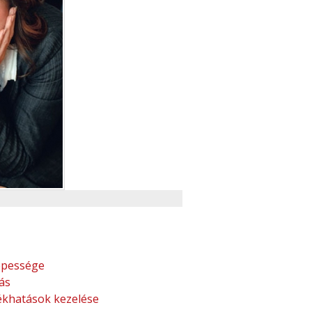
épessége
ás
ékhatások kezelése