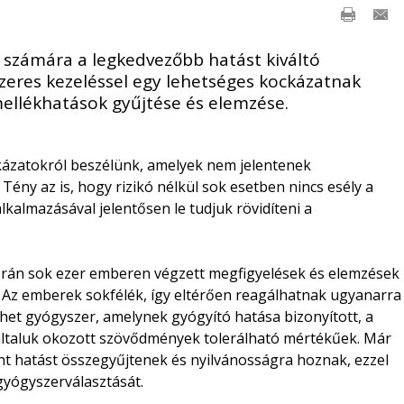
 számára a legkedvezőbb hatást kiváltó
szeres kezeléssel egy lehetséges kockázatnak
 mellékhatások gyűjtése és elemzése.
kázatokról beszélünk, amelyek nem jelentenek
ny az is, hogy rizikó nélkül sok esetben nincs esély a
kalmazásával jelentősen le tudjuk rövidíteni a
során sok ezer emberen végzett megfigyelések és elemzések
 Az emberek sokfélék, így eltérően reagálhatnak ugyanarra
het gyógyszer, amelynek gyógyító hatása bizonyított, a
 általuk okozott szövődmények tolerálható mértékűek. Már
ánt hatást összegyűjtenek és nyilvánosságra hoznak, ezzel
gyógyszerválasztását.