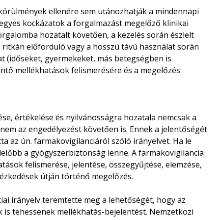
tt körülmények ellenére sem utánozhatják a mindennapi
egyes kockázatok a forgalmazást megelőző klinikai
orgalomba hozatalt követően, a kezelés során észlelt
a ritkán előforduló vagy a hosszú távú használat során
kat (időseket, gyermekeket, más betegségben is
intő mellékhatások felismerésére és a megelőzés
ése, értékelése és nyilvánosságra hozatala nemcsak a
nem az engedélyezést követően is. Ennek a jelentőségét
a az ún. farmakovigilanciáról szóló irányelvet. Ha le
felelőbb a gyógyszerbiztonság lenne. A farmakovigilancia
ások felismerése, jelentése, összegyűjtése, elemzése,
tézkedések útján történő megelőzés.
iai irányelv teremtette meg a lehetőségét, hogy az
 is tehessenek mellékhatás-bejelentést. Nemzetközi