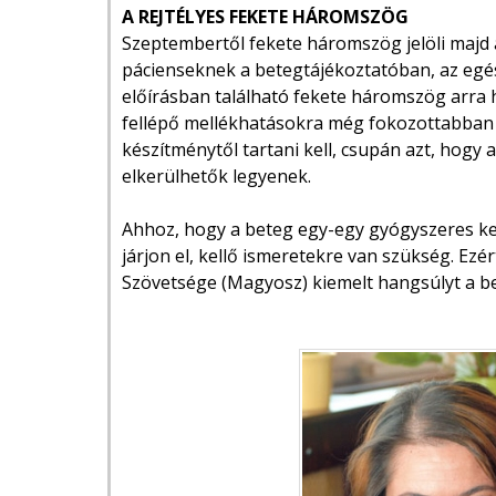
A REJTÉLYES FEKETE HÁROMSZÖG
Szeptembertől fekete háromszög jelöli majd a
pácienseknek a betegtájékoztatóban, az eg
előírásban található fekete háromszög arra h
fellépő mellékhatásokra még fokozottabban kel
készítménytől tartani kell, csupán azt, hogy
elkerülhetők legyenek.
Ahhoz, hogy a beteg egy-egy gyógyszeres k
járjon el, kellő ismeretekre van szükség. E
Szövetsége (Magyosz) kiemelt hangsúlyt a bet