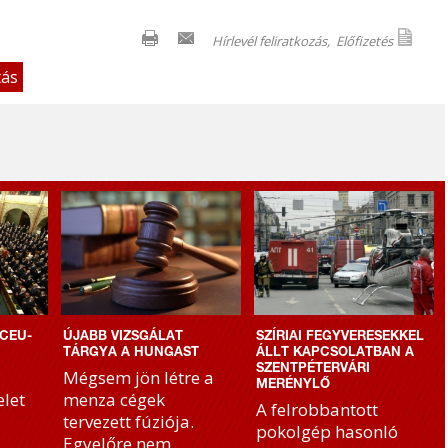
Hírlevél feliratkozás,
Előfizetés
tás
CEU-
ÚJABB VIZSGÁLAT
SZÍRIAI FEGYVERESEKKEL
TÁRGYA A HUNGAST
ÁLLT KAPCSOLATBAN A
SZENTPÉTERVÁRI
Mégsem jön létre a
MERÉNYLŐ
let
menza cégek
A felrobbantott
tervezett fúziója.
pokolgép hasonló
Egyelőre nem