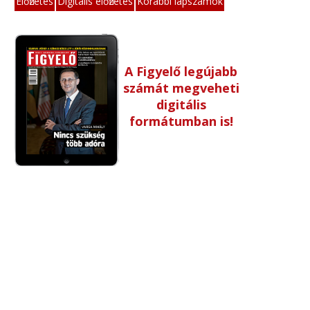
Előfizetés
Digitális előfizetés
Korábbi lapszámok
A Figyelő legújabb
számát megveheti
digitális
formátumban is!