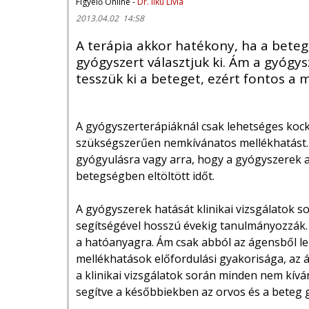
Figyelő Online -
Dr. Ilku Lívia
2013.04.02 14:58
A terápia akkor hatékony, ha a beteg
gyógyszert választjuk ki. Ám a gyógy
tesszük ki a beteget, ezért fontos a
A gyógyszerterápiáknál csak lehetséges koc
szükségszerűen nemkívánatos mellékhatást. Té
gyógyulásra vagy arra, hogy a gyógyszerek al
betegségben eltöltött időt.
A gyógyszerek hatását klinikai vizsgálatok 
segítségével hosszú évekig tanulmányozzák.
a hatóanyagra. Ám csak abból az ágensből le
mellékhatások előfordulási gyakorisága, az
a klinikai vizsgálatok során minden nem kív
segítve a későbbiekben az orvos és a beteg 