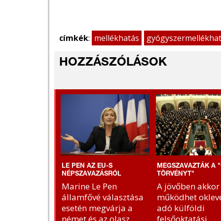
címkék
:
mellékhatás
gyógyszermellékha
HOZZÁSZÓLÁSOK
LE PEN AZ EU-S
MEGSZAVAZTÁK A "
NÉPSZAVAZÁSRÓL
TÖRVÉNYT"
Marine Le Pen
A jövőben akkor
államfővé választása
működhet okleve
esetén megvárja a
adó külföldi
német és az olasz
felsőoktatási