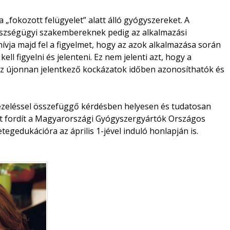
 „fokozott felügyelet” alatt álló gyógyszereket. A
észségügyi szakembereknek pedig az alkalmazási
ívja majd fel a figyelmet, hogy az azok alkalmazása során
l figyelni és jelenteni. Ez nem jelenti azt, hogy a
 az újonnan jelentkező kockázatok időben azonosíthatók és
ezeléssel összefüggő kérdésben helyesen és tudatosan
zért fordít a Magyarországi Gyógyszergyártók Országos
egedukációra az április 1-jével induló honlapján is.