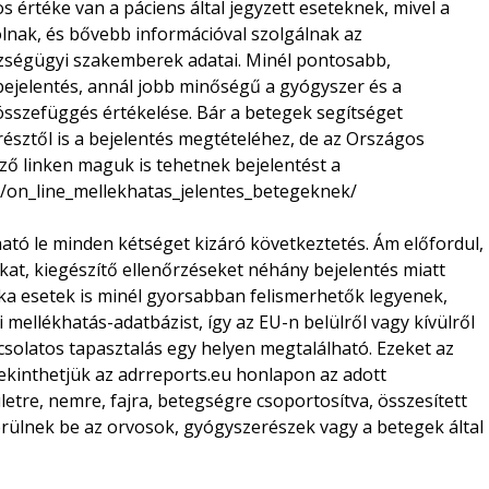
értéke van a páciens által jegyzett eseteknek, mivel a
lnak, és bővebb információval szolgálnak az
zségügyi szakemberek adatai. Minél pontosabb,
ejelentés, annál jobb minőségű a gyógyszer és a
 összefüggés értékelése. Bár a betegek segítséget
észtől is a bejelentés megtételéhez, de az Országos
ző linken maguk is tehetnek bejelentést a
u/on_line_mellekhatas_jelentes_betegeknek/
ató le minden kétséget kizáró következtetés. Ám előfordul,
kat, kiegészítő ellenőrzéseket néhány bejelentés miatt
tka esetek is minél gyorsabban felismerhetők legyenek,
 mellékhatás-adatbázist, így az EU-n belülről vagy kívülről
csolatos tapasztalás egy helyen megtalálható. Ezeket az
ekinthetjük az adrreports.eu honlapon az adott
etre, nemre, fajra, betegségre csoportosítva, összesített
rülnek be az orvosok, gyógyszerészek vagy a betegek által