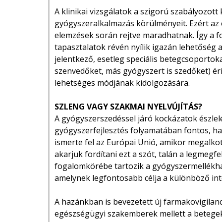
A klinikai vizsgálatok a szigorú szabályozo
gyógyszeralkalmazás körülményeit. Ezért az 
elemzések során rejtve maradhatnak. Így a f
tapasztalatok révén nyílik igazán lehetőség 
jelentkező, esetleg speciális betegcsoporto
szenvedőket, más gyógyszert is szedőket) ér
lehetséges módjának kidolgozására.
SZLENG VAGY SZAKMAI NYELVÚJÍTÁS?
A gyógyszerszedéssel járó kockázatok észlel
gyógyszerfejlesztés folyamatában fontos, ha
ismerte fel az Európai Unió, amikor megalkott
akarjuk fordítani ezt a szót, talán a legmeg
fogalomkörébe tartozik a gyógyszermellékhat
amelynek legfontosabb célja a különböző in
A hazánkban is bevezetett új farmakovigilanc
egészségügyi szakemberek mellett a betegek