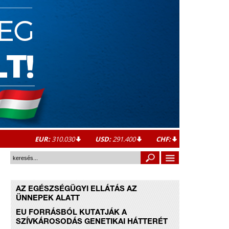
EUR:
310.030
USD:
291.400
CHF:
AZ EGÉSZSÉGÜGYI ELLÁTÁS AZ
ÜNNEPEK ALATT
EU FORRÁSBÓL KUTATJÁK A
SZÍVKÁROSODÁS GENETIKAI HÁTTERÉT