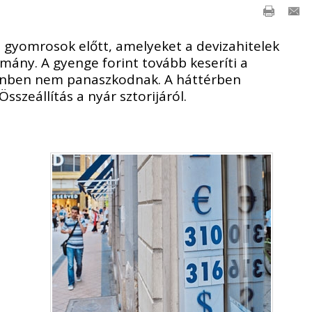
b gyomrosok előtt, amelyeket a devizahitelek
ormány. A gyenge forint tovább keseríti a
llenben nem panaszkodnak. A háttérben
sszeállítás a nyár sztorijáról.