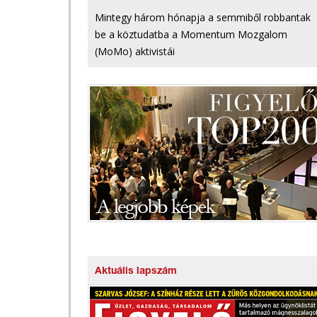
Mintegy három hónapja a semmiből robbantak
be a köztudatba a Momentum Mozgalom
(MoMo) aktivistái
Aktuális lapszám