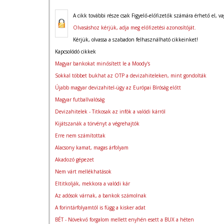
A cikk további része csak Figyelő-előfizetők számára érhető el, va
Olvasáshoz kérjük, adja meg előfizetési azonosítóját.
Kérjük, olvassa a szabadon felhasználható cikkeinket!
Kapcsolódó cikkek
Magyar bankokat minősített le a Moody's
Sokkal többet bukhat az OTP a devizahiteleken, mint gondolták
Újabb magyar devizahitel-ügy az Európai Bíróság előtt
Magyar futballvalóság
Devizahitelek - Titkosak az infók a valódi kárról
Kijátszanák a törvényt a végrehajtók
Erre nem számítottak
Alacsony kamat, magas árfolyam
Akadozó gépezet
Nem várt mellékhatások
Eltitkolják, mekkora a valódi kár
Az adósok várnak, a bankok számolnak
A forintárfolyamtól is függ a kisker adat
BÉT - Növekvő forgalom mellett enyhén esett a BUX a héten