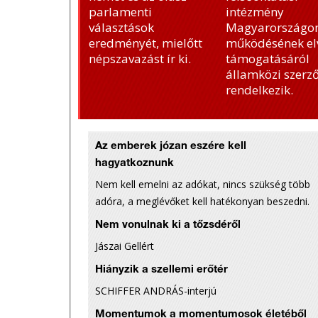
parlamenti
intézmény
választások
Magyarországon
eredményét, mielőtt
működésének el
népszavazást ír ki.
támogatásáról
államközi szerz
rendelkezik.
Az emberek józan eszére kell
hagyatkoznunk
Nem kell emelni az adókat, nincs szükség több
adóra, a meglévőket kell hatékonyan beszedni.
Nem vonulnak ki a tőzsdéről
Jászai Gellért
Hiányzik a szellemi erőtér
SCHIFFER ANDRÁS-interjú
Momentumok a momentumosok életéből