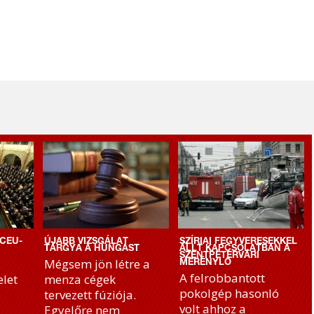
CEU-
ÚJABB VIZSGÁLAT
SZÍRIAI FEGYVERESEKKEL
TÁRGYA A HUNGAST
ÁLLT KAPCSOLATBAN A
SZENTPÉTERVÁRI
Mégsem jön létre a
MERÉNYLŐ
A felrobbantott
let
menza cégek
pokolgép hasonló
tervezett fúziója.
volt ahhoz a
Egyelőre nem