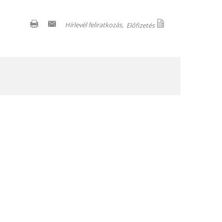
Hírlevél feliratkozás,
Előfizetés