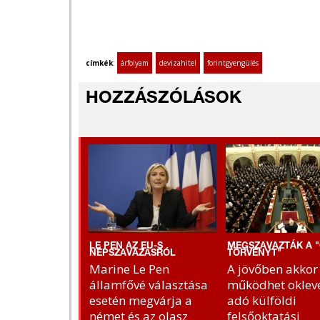
címkék
:
árfolyam
devizahitel
forintgyengülés
HOZZÁSZÓLÁSOK
LE PEN AZ EU-S
MEGSZAVAZTÁK A "
NÉPSZAVAZÁSRÓL
TÖRVÉNYT"
Marine Le Pen
A jövőben akkor
államfővé választása
működhet okleve
esetén megvárja a
adó külföldi
német és az olasz
felsőoktatási