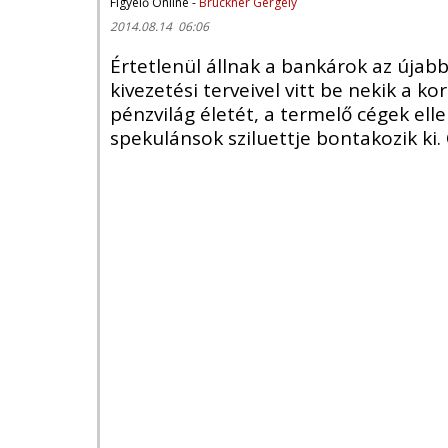
Figyelő Online -
Brückner Gergely
2014.08.14 06:06
Értetlenül állnak a bankárok az újab
kivezetési terveivel vitt be nekik a k
pénzvilág életét, a termelő cégek e
spekulánsok sziluettje bontakozik ki. Ö