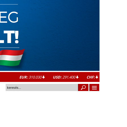
EUR:
310.030
USD:
291.400
CHF: