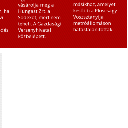
másikhoz, amelyet
vásárolja meg a
később a Ploscsagy
, ha
Hungast Zrt. a
Voszsztanyija
vi
Sodexot, mert nem
metróállomáson
teheti. A Gazdasági
hatástalanítottak.
ődés
Versenyhivatal
közbelépett.