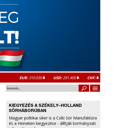
EUR:
310.030
USD:
291.400
CHF:
KIEGYEZÉS A SZÉKELY–HOLLAND
SÖRHÁBORÚBAN
Magyar politikai siker is a Csíki Sör Manufaktúra
és a Heineken kiegyezése - állítják kormányzati