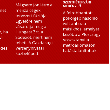
SZENTPÉTERVÁRI
Mégsem jön létre a
MERÉNYLŐ
let
menza cégek
A felrobbantott
tervezett fúziója.
pokolgép hasonló
Egyelőre nem
volt ahhoz a
vásárolja meg a
másikhoz, amelyet
, ha
Hungast Zrt. a
később a Ploscsagy
vi
Sodexot, mert nem
Voszsztanyija
teheti. A Gazdasági
metróállomáson
ődés
Versenyhivatal
hatástalanítottak.
közbelépett.