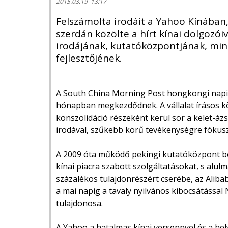
2015.03.19 13:17
Felszámolta irodáit a Yahoo Kínában, 
szerdán közölte a hírt kínai dolgoz
irodájának, kutatóközpontjának, mi
fejlesztőjének.
A South China Morning Post hongkongi napil
hónapban megkezdődnek. A vállalat írásos k
konszolidáció részeként kerül sor a kelet-ázs
irodával, szűkebb körű tevékenységre fókuszá
A 2009 óta működő pekingi kutatóközpont be
kínai piacra szabott szolgáltatásokat, s alu
százalékos tulajdonrészért cserébe, az Aliba
a mai napig a tavaly nyilvános kibocsátással
tulajdonosa.
A Yahoo a hatalmas kínai versennyel és a hel