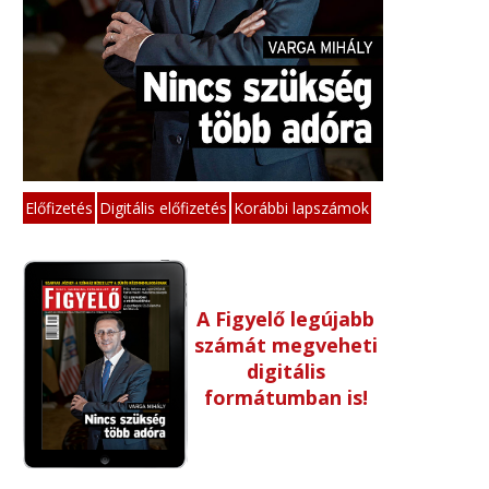
Előfizetés
Digitális előfizetés
Korábbi lapszámok
A Figyelő legújabb
számát megveheti
digitális
formátumban is!