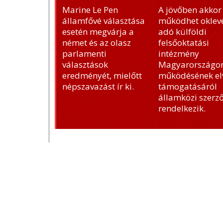
Marine Le Pen
A jövőben akkor
államfővé választása
működhet okleve
esetén megvárja a
adó külföldi
német és az olasz
felsőoktatási
parlamenti
intézmény
választások
Magyarországon
eredményét, mielőtt
működésének el
népszavazást ír ki.
támogatásáról
államközi szerz
rendelkezik.