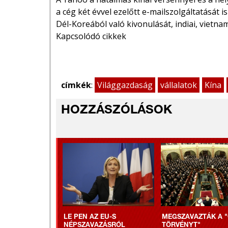
a cég két évvel ezelőtt e-mailszolgáltatását 
Dél-Koreából való kivonulását, indiai, vietnami
Kapcsolódó cikkek
címkék
:
Világgazdaság
vállalatok
Kína
HOZZÁSZÓLÁSOK
LE PEN AZ EU-S
MEGSZAVAZTÁK A "
NÉPSZAVAZÁSRÓL
TÖRVÉNYT"