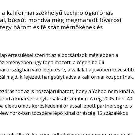
a kaliforniai székhelyű technológiai óriás
óival, búcsút mondva még megmaradt fővárosi
ntegy három és félszáz mérnökének és
ap értesülései szerint az elbocsátások még ebben a
özleményében úgy fogalmazott, a cégen belüli
iai országban való leépítésre, a vállalat a jövőben kevesebb
l majd, kifejezett hangsúlyt adva a kaliforniai központnak.
záráshoz az is hozzájárulhatott, hogy a Yahoo nem kínál a
lmarad a kínai versenytársakkal szemben. A cég 2005-ben, 40
ba elektromos kereskedelmi óriással lépett partnerségre, s
 New York-ban tőzsdére lépő kínai óriáscég 15 százalékos
yi szolgáltatókkal sem tudta felvenni érdemben a versenyt,