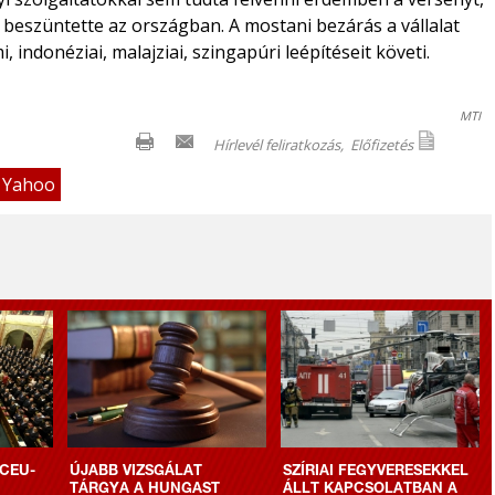
is beszüntette az országban. A mostani bezárás a vállalat
, indonéziai, malajziai, szingapúri leépítéseit követi.
MTI
Hírlevél feliratkozás,
Előfizetés
Yahoo
CEU-
ÚJABB VIZSGÁLAT
SZÍRIAI FEGYVERESEKKEL
TÁRGYA A HUNGAST
ÁLLT KAPCSOLATBAN A