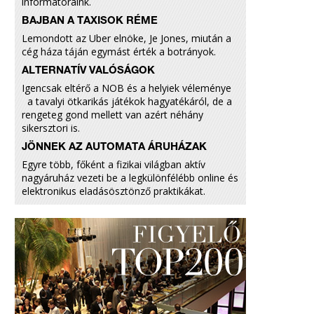
informátoraink.
BAJBAN A TAXISOK RÉME
Lemondott az Uber elnöke, Jeff Jones, miután a
cég háza táján egymást érték a botrányok.
ALTERNATÍV VALÓSÁGOK
Igencsak eltérő a NOB és a helyiek véleménye
a tavalyi ötkarikás játékok hagyatékáról, de a
rengeteg gond mellett van azért néhány
sikersztori is.
JÖNNEK AZ AUTOMATA ÁRUHÁZAK
Egyre több, főként a fizikai világban aktív
nagyáruház vezeti be a legkülönfélébb online és
elektronikus eladásösztönző praktikákat.