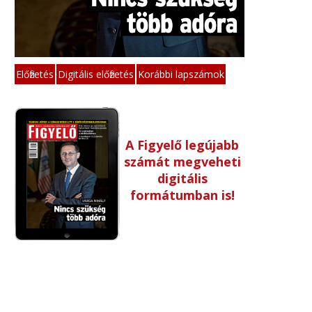
Előfizetés
Digitális előfizetés
Korábbi lapszámok
A Figyelő legújabb
számát megveheti
digitális
formátumban is!