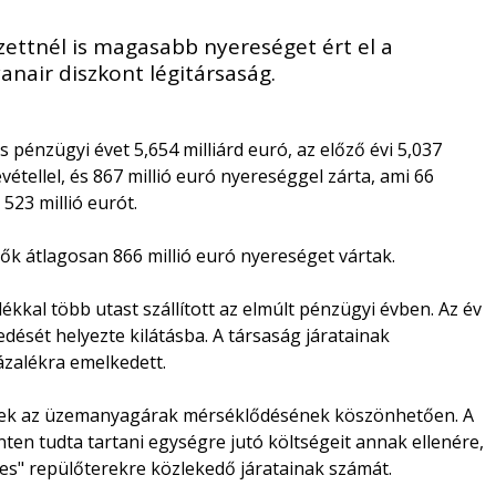
zettnél is magasabb nyereséget ért el a
anair diszkont légitársaság.
 pénzügyi évet 5,654 milliárd euró, az előző évi 5,037
étellel, és 867 millió euró nyereséggel zárta, ami 66
523 millió eurót.
k átlagosan 866 millió euró nyereséget vártak.
alékkal több utast szállított az elmúlt pénzügyi évben. Az év
dését helyezte kilátásba. A társaság járatainak
ázalékra emelkedett.
entek az üzemanyagárak mérséklődésének köszönhetően. A
ten tudta tartani egységre jutó költségeit annak ellenére,
es" repülőterekre közlekedő járatainak számát.