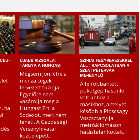
CEU-
ÚJABB VIZSGÁLAT
SZÍRIAI FEGYVERESEKKEL
TÁRGYA A HUNGAST
ÁLLT KAPCSOLATBAN A
SZENTPÉTERVÁRI
Mégsem jön létre a
MERÉNYLŐ
let
menza cégek
A felrobbantott
tervezett fúziója.
pokolgép hasonló
Egyelőre nem
volt ahhoz a
vásárolja meg a
másikhoz, amelyet
, ha
Hungast Zrt. a
később a Ploscsagy
vi
Sodexot, mert nem
Voszsztanyija
teheti. A Gazdasági
metróállomáson
ődés
Versenyhivatal
hatástalanítottak.
közbelépett.