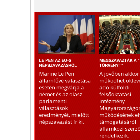
LE PEN AZ EU-S
MEGSZAVAZTÁK A "
NÉPSZAVAZÁSRÓL
TÖRVÉNYT"
Marine Le Pen
A jövőben akkor
államfővé választása
működhet okleve
esetén megvárja a
adó külföldi
német és az olasz
felsőoktatási
parlamenti
intézmény
választások
Magyarországon
eredményét, mielőtt
működésének el
népszavazást ír ki.
támogatásáról
államközi szerz
rendelkezik.