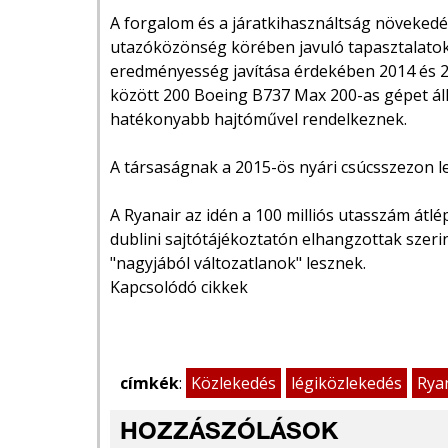
A forgalom és a járatkihasználtság növekedés
utazóközönség körében javuló tapasztalatokn
eredményesség javítása érdekében 2014 és 20
között 200 Boeing B737 Max 200-as gépet állí
hatékonyabb hajtóművel rendelkeznek.
A társaságnak a 2015-ös nyári csúcsszezon l
A Ryanair az idén a 100 milliós utasszám átlé
dublini sajtótájékoztatón elhangzottak szeri
"nagyjából változatlanok" lesznek.
Kapcsolódó cikkek
címkék
:
Közlekedés
légiközlekedés
Rya
HOZZÁSZÓLÁSOK