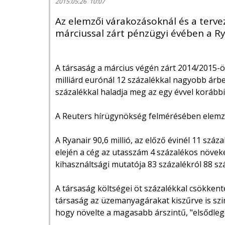
2015.05.26 10:07
Az elemzői várakozásoknál és a terve
márciussal zárt pénzügyi évében a Ry
A társaság a március végén zárt 2014/2015-ös
milliárd eurónál 12 százalékkal nagyobb árbev
százalékkal haladja meg az egy évvel korábbi 
A Reuters hírügynökség felmérésében elemző
A Ryanair 90,6 millió, az előző évinél 11 száz
elején a cég az utasszám 4 százalékos növeke
kihasználtsági mutatója 83 százalékról 88 sz
A társaság költségei öt százalékkal csökk
társaság az üzemanyagárakat kiszűrve is szin
hogy növelte a magasabb árszintű, "elsődleg