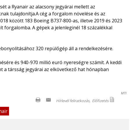
ét a Ryanair az alacsony jegyárai mellett az
ak tulajdonítja.A cég a forgalom növelése és az
18 között 183 Boeing B737-800-as, illetve 2019 és 2023
t forgalomba. A gépek a jelenleginél 18 százalékkal
ebonyolításához 320 repülőgép áll a rendelkezésére.
pésére és 940-970 millió euró nyereségre számít. A keddi
nt a társság jegyárai az elkövetkező hat hónapban
MTI
Hírlevél feliratkozás,
Előfizetés
nair