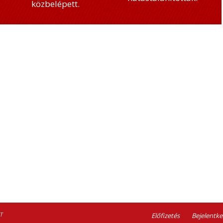
közbelépett.
T
Előfizetés
Bejelentke