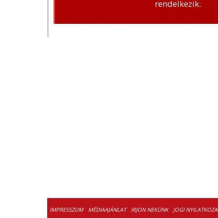
rendelkezik.
IMPRESSZUM
MÉDIAAJÁNLAT
IRJON NEKÜNK
JOGI NYILATKOZA