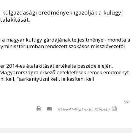
a külgazdasági eredmények igazolják a külügyi
talakítását.
l a magyar külügy gárdájának teljesítménye - mondta a
yminisztériumban rendezett szokásos misszióvezetői
er 2014-es átalakítását értékelte beszéde elején,
 a Magyarországra érkező befektetések remek eredményt
kell, "sarkantyúzni kell, lelkesíteni kell
MTI
Hírlevél feliratkozás,
Előfizetés