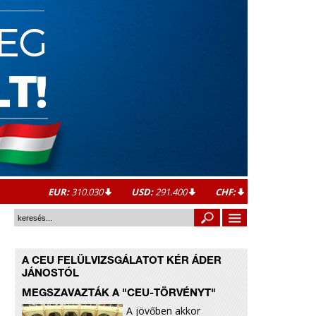
EUR:
310.030
USD:
291.400
CHF:
A CEU FELÜLVIZSGÁLATOT KÉR ÁDER
JÁNOSTÓL
MEGSZAVAZTÁK A "CEU-TÖRVÉNYT"
A jövőben akkor