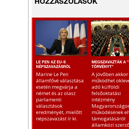
HOZZÁSZÓLÁSOK
LE PEN AZ EU-S
MEGSZAVAZTÁK A "
NÉPSZAVAZÁSRÓL
TÖRVÉNYT"
Marine Le Pen
A jövőben akkor
államfővé választása
működhet okleve
esetén megvárja a
adó külföldi
német és az olasz
felsőoktatási
parlamenti
intézmény
választások
Magyarországon
eredményét, mielőtt
működésének el
népszavazást ír ki.
támogatásáról
államközi szerz