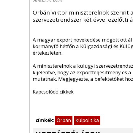
2016.02.29 09:25
Orbán Viktor miniszterelnök szerint 
szervezetrendszer két évvel ezelőtti á
A magyar export növekedése mögött ott ál
kormányfő hétfőn a Külgazdasági és Külüg
értekezleten.
A miniszterelnök a külügyi szervezetrendsz
kijelentve, hogy az exportteljesítmény és
mutatnak. Megjegyezte, a befektetőket hozni 
Kapcsolódó cikkek
címkék
:
Orbán
külpolitika