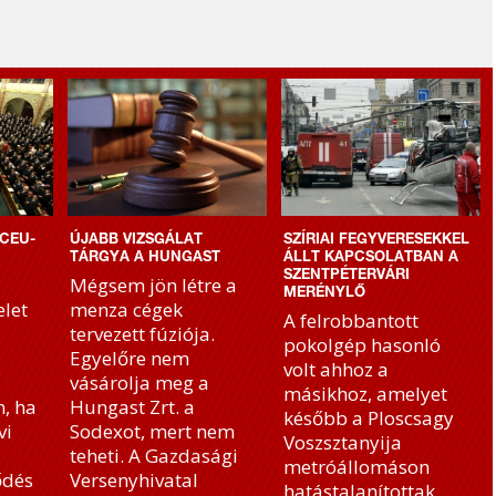
CEU-
ÚJABB VIZSGÁLAT
SZÍRIAI FEGYVERESEKKEL
TÁRGYA A HUNGAST
ÁLLT KAPCSOLATBAN A
SZENTPÉTERVÁRI
Mégsem jön létre a
MERÉNYLŐ
let
menza cégek
A felrobbantott
tervezett fúziója.
pokolgép hasonló
Egyelőre nem
volt ahhoz a
vásárolja meg a
másikhoz, amelyet
, ha
Hungast Zrt. a
később a Ploscsagy
vi
Sodexot, mert nem
Voszsztanyija
teheti. A Gazdasági
metróállomáson
ődés
Versenyhivatal
hatástalanítottak.