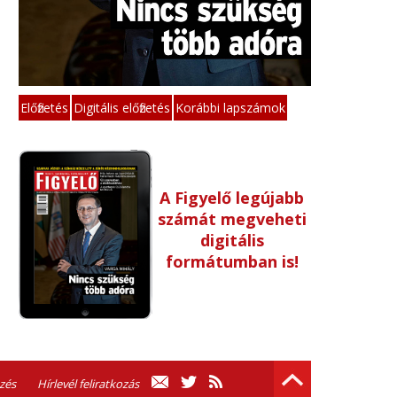
Előfizetés
Digitális előfizetés
Korábbi lapszámok
A Figyelő legújabb
számát megveheti
digitális
formátumban is!
zés
Hírlevél feliratkozás