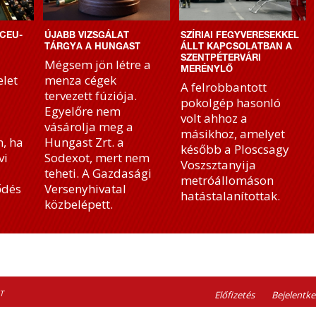
CEU-
ÚJABB VIZSGÁLAT
SZÍRIAI FEGYVERESEKKEL
TÁRGYA A HUNGAST
ÁLLT KAPCSOLATBAN A
SZENTPÉTERVÁRI
Mégsem jön létre a
MERÉNYLŐ
let
menza cégek
A felrobbantott
tervezett fúziója.
pokolgép hasonló
Egyelőre nem
volt ahhoz a
vásárolja meg a
másikhoz, amelyet
, ha
Hungast Zrt. a
később a Ploscsagy
vi
Sodexot, mert nem
Voszsztanyija
teheti. A Gazdasági
metróállomáson
ődés
Versenyhivatal
hatástalanítottak.
közbelépett.
T
Előfizetés
Bejelentke