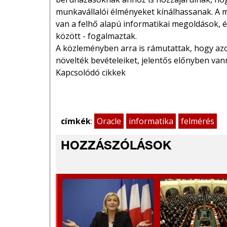
munkavállalói élményeket kínálhassanak. A m
van a felhő alapú informatikai megoldások,
között - fogalmaztak.
A közleményben arra is rámutattak, hogy azo
növelték bevételeiket, jelentős előnyben va
Kapcsolódó cikkek
címkék
:
Oracle
informatika
felmérés
HOZZÁSZÓLÁSOK