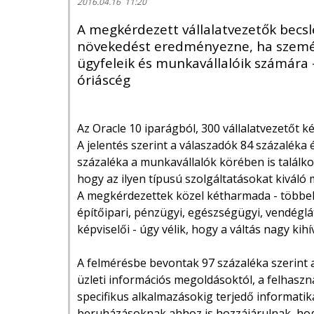
2016.04.16 11:20
A megkérdezett vállalatvezetők becsl
növekedést eredményezne, ha szemé
ügyfeleik és munkavállalóik számára 
óriáscég
Az Oracle 10 iparágból, 300 vállalatvezetőt 
A jelentés szerint a válaszadók 84 százaléka 
százaléka a munkavállalók körében is találkoz
hogy az ilyen típusú szolgáltatásokat kiváló 
A megkérdezettek közel kétharmada - többek
építőipari, pénzügyi, egészségügyi, vendéglá
képviselői - úgy vélik, hogy a váltás nagy ki
A felmérésbe bevontak 97 százaléka szerint a
üzleti információs megoldásoktól, a felhasz
specifikus alkalmazásokig terjedő informati
beruházásoknak ahhoz is hozzájárulnak, hogy