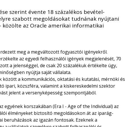
ése szerint évente 18 százalékos bevétel-
lyre szabott megoldásokat tudnának nyújtani
- közölte az Oracle amerikai informatikai
kérdezett meg a megváltozott fogyasztói igényekről.
érzékelte az egyedi felhasználói igények megjelenését, 70
ott a jelenséggel, de csak 20 százalékuk értékelte úgy,
minőségben nyújtja saját vállalata.
 között a kommunikációs, oktatási és kutatási, mérnöki és
tó ipari, közszféra, valamint a kiskereskedelmi szektor
hívást jelent a versenyképesség szempontjából.
z egyének korszakában (Era I - Age of the Individual) az
nálói élményeket biztosító megoldásokon át az iparág-
kai beruházások az igazán fontosak. Ezeknek a
 a vállalatok személyre szabott felhasználói és