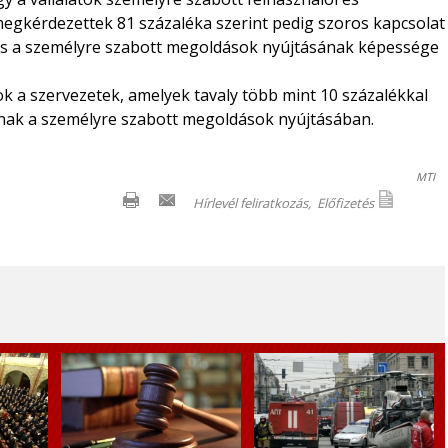
egkérdezettek 81 százaléka szerint pedig szoros kapcsolat
 és a személyre szabott megoldások nyújtásának képessége
k a szervezetek, amelyek tavaly több mint 10 százalékkal
nnak a személyre szabott megoldások nyújtásában.
MTI
Hírlevél feliratkozás,
Előfizetés