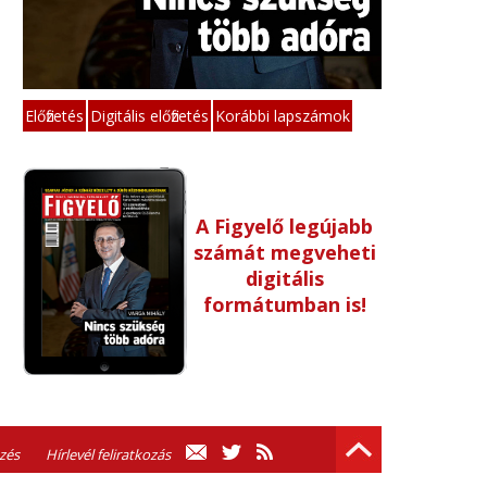
Előfizetés
Digitális előfizetés
Korábbi lapszámok
A Figyelő legújabb
számát megveheti
digitális
formátumban is!
zés
Hírlevél feliratkozás