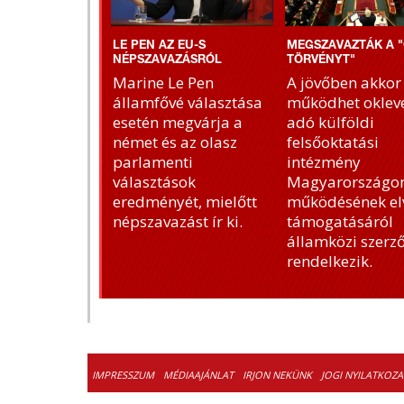
LE PEN AZ EU-S
MEGSZAVAZTÁK A "
NÉPSZAVAZÁSRÓL
TÖRVÉNYT"
Marine Le Pen
A jövőben akkor
államfővé választása
működhet okleve
esetén megvárja a
adó külföldi
német és az olasz
felsőoktatási
parlamenti
intézmény
választások
Magyarországon
eredményét, mielőtt
működésének el
népszavazást ír ki.
támogatásáról
államközi szerz
rendelkezik.
IMPRESSZUM
MÉDIAAJÁNLAT
IRJON NEKÜNK
JOGI NYILATKOZA