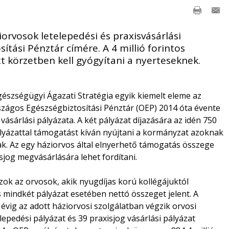
orvosok letelepedési és praxisvásárlási
ítási Pénztár címére. A 4 millió forintos
t körzetben kell gyógyítani a nyerteseknek.
szségügyi Ágazati Stratégia egyik kiemelt eleme az
rszágos Egészségbiztosítási Pénztár (OEP) 2014 óta évente
 vásárlási pályázata. A két pályázat díjazására az idén 750
 pályázattal támogatást kíván nyújtani a kormányzat azoknak
ak. Az egy háziorvos által elnyerhető támogatás összege
sjog megvásárlására lehet fordítani.
azok az orvosok, akik nyugdíjas korú kollégájuktól
 mindkét pályázat esetében nettó összeget jelent. A
 évig az adott háziorvosi szolgálatban végzik orvosi
epedési pályázat és 39 praxisjog vásárlási pályázat