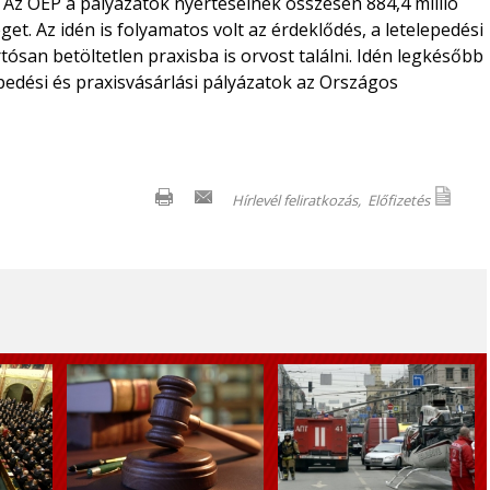
. Az OEP a pályázatok nyerteseinek összesen 884,4 millió
get. Az idén is folyamatos volt az érdeklődés, a letelepedési
ósan betöltetlen praxisba is orvost találni. Idén legkésőbb
pedési és praxisvásárlási pályázatok az Országos
Hírlevél feliratkozás,
Előfizetés