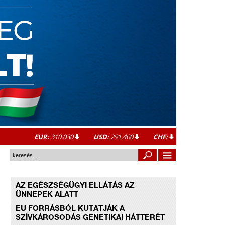
EUR:
310.030
USD:
291.400
CHF:
AZ EGÉSZSÉGÜGYI ELLÁTÁS AZ
ÜNNEPEK ALATT
EU FORRÁSBÓL KUTATJÁK A
SZÍVKÁROSODÁS GENETIKAI HÁTTERÉT