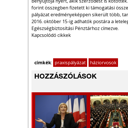
benyújtója nyert, akik szerződést is kötöttek
forint összegben fizetett ki támogatási össze
pályázat eredményeképpen sikerült több, tart
2016. október 15-ig adhatók postára a letele
Egészségbiztosítási Pénztárhoz címezve.
Kapcsolódó cikkek
címkék
:
praxispályázat
háziorvosok
HOZZÁSZÓLÁSOK