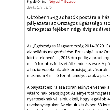
Figyelő Online -
Nógrádi T. Erzsébet
2016.10.11 16:10
Október 15-ig adhatók postára a házi
pályázatai az Országos Egészségbiztos
támogatás fejében négy évig az átvet
Az „Egészséges Magyarország 2014-2020" Egé
alapellátás megerősítése. Ezt szolgálja az O
kiírt letelepedési-, 2015 óta pedig a praxisjog
millió forintos fedezet áll rendelkezésre. A
a háziorvosoknak, akik praxisjogot vásároln
maximum 4 millió forint, amelyet csak a praxi
A pályázat elbírálása során előnyt élveznek 
vásárolnak praxisjogot. Az elnyert támogatás
nyerteseknek vállalniuk kell, hogy legalább 4
tevékenységüket. Az elmúlt két évben 63 letel