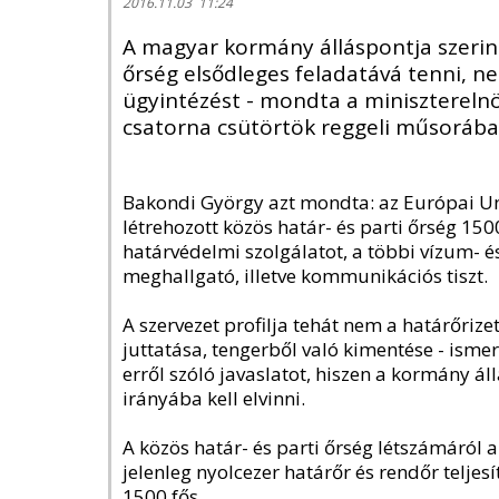
2016.11.03 11:24
A magyar kormány álláspontja szerint 
őrség elsődleges feladatává tenni, 
ügyintézést - mondta a miniszterelnö
csatorna csütörtök reggeli műsorába
Bakondi György azt mondta: az Európai Un
létrehozott közös határ- és parti őrség 150
határvédelmi szolgálatot, a többi vízum- 
meghallgató, illetve kommunikációs tiszt.
A szervezet profilja tehát nem a határőriz
juttatása, tengerből való kimentése - ism
erről szóló javaslatot, hiszen a kormány ál
irányába kell elvinni.
A közös határ- és parti őrség létszámáról
jelenleg nyolcezer határőr és rendőr teljes
1500 fős.