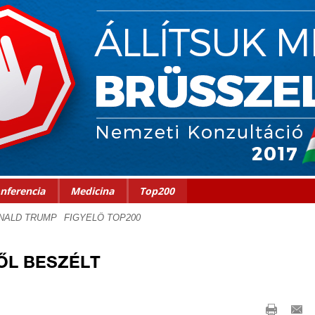
nferencia
Medicina
Top200
ŐL BESZÉLT