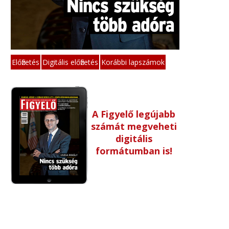
Előfizetés
Digitális előfizetés
Korábbi lapszámok
A Figyelő legújabb
számát megveheti
digitális
formátumban is!