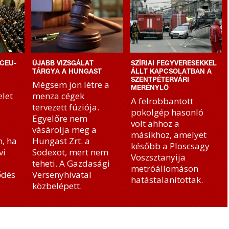
CEU-
ÚJABB VIZSGÁLAT
SZÍRIAI FEGYVERESEKKEL
TÁRGYA A HUNGAST
ÁLLT KAPCSOLATBAN A
SZENTPÉTERVÁRI
Mégsem jön létre a
MERÉNYLŐ
let
menza cégek
A felrobbantott
tervezett fúziója.
pokolgép hasonló
Egyelőre nem
volt ahhoz a
vásárolja meg a
másikhoz, amelyet
, ha
Hungast Zrt. a
később a Ploscsagy
vi
Sodexot, mert nem
Voszsztanyija
teheti. A Gazdasági
metróállomáson
ődés
Versenyhivatal
hatástalanítottak.
közbelépett.