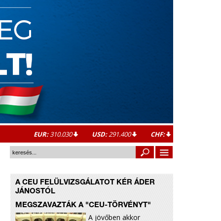
EUR:
310.030
USD:
291.400
CHF:
A CEU FELÜLVIZSGÁLATOT KÉR ÁDER
JÁNOSTÓL
MEGSZAVAZTÁK A "CEU-TÖRVÉNYT"
A jövőben akkor