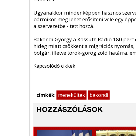
Ugyanakkor mindenképpen hasznos szervezet
bármikor meg lehet erősíteni vele egy épp
a szervezetbe - tett hozzá.
Bakondi György a Kossuth Rádió 180 perc c
hideg miatt csökkent a migrációs nyomás, 
bolgár, illetve török-görög zöld határra, em
Kapcsolódó cikkek
címkék
:
menekültek
bakondi
HOZZÁSZÓLÁSOK