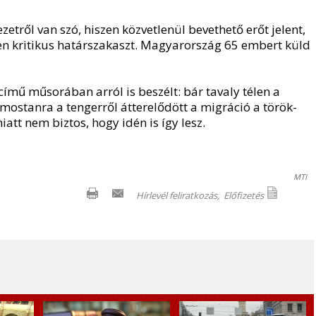
ről van szó, hiszen közvetlenül bevethető erőt jelent,
en kritikus határszakaszt. Magyarország 65 embert küld
ímű műsorában arról is beszélt: bár tavaly télen a
mostanra a tengerről átterelődött a migráció a török-
iatt nem biztos, hogy idén is így lesz.
MTI
Hírlevél feliratkozás,
Előfizetés