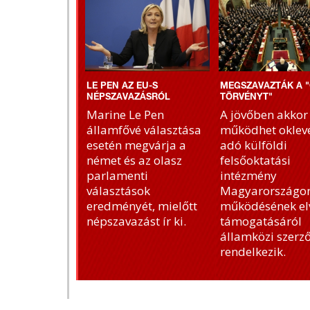
LE PEN AZ EU-S
MEGSZAVAZTÁK A "
NÉPSZAVAZÁSRÓL
TÖRVÉNYT"
Marine Le Pen
A jövőben akkor
államfővé választása
működhet okleve
esetén megvárja a
adó külföldi
német és az olasz
felsőoktatási
parlamenti
intézmény
választások
Magyarországon
eredményét, mielőtt
működésének el
népszavazást ír ki.
támogatásáról
államközi szerz
rendelkezik.