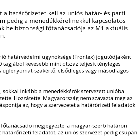
a határőrizetet kell az uniós határ- és parti
nem pedig a menedékkérelmekkel kapcsolatos
k belbiztonsági főtanácsadója az M1 aktuális
n.
ió határvédelmi ügynöksége (Frontex) jogutódjaként
0 tagjából kevesebb mint ötszáz teljesít tényleges
és ujjlenyomat-szakértő, elsődleges vagy másodlagos
et, sokkal inkább a menedékkérők szervezett unióba
ertette. Hozzátette: Magyarország nem szavazta meg az
láspontja az, hogy a szervezetet a határőrizeti feladatok
 a főtanácsadó megjegyezte: a magyar-szerb határon
ít határőrizeti feladatot, az uniós szervezet pedig csupán