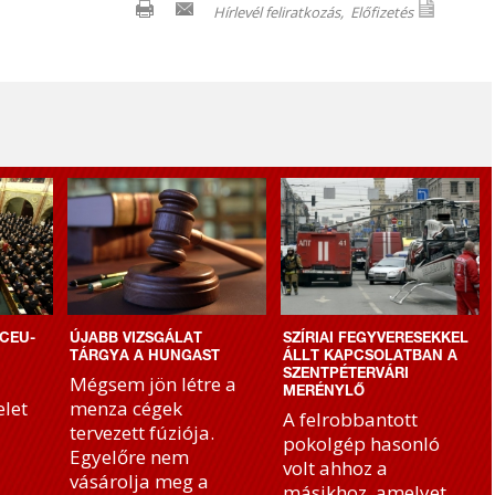
Hírlevél feliratkozás,
Előfizetés
CEU-
ÚJABB VIZSGÁLAT
SZÍRIAI FEGYVERESEKKEL
TÁRGYA A HUNGAST
ÁLLT KAPCSOLATBAN A
SZENTPÉTERVÁRI
Mégsem jön létre a
MERÉNYLŐ
let
menza cégek
A felrobbantott
tervezett fúziója.
pokolgép hasonló
Egyelőre nem
volt ahhoz a
vásárolja meg a
másikhoz, amelyet