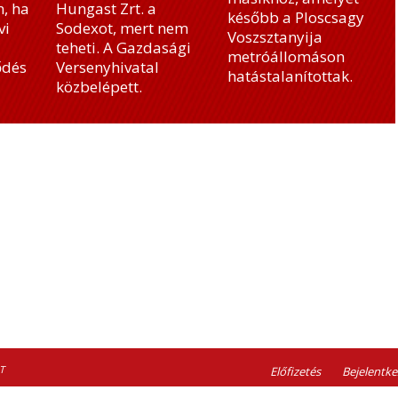
, ha
Hungast Zrt. a
később a Ploscsagy
vi
Sodexot, mert nem
Voszsztanyija
teheti. A Gazdasági
metróállomáson
ődés
Versenyhivatal
hatástalanítottak.
közbelépett.
T
Előfizetés
Bejelentke