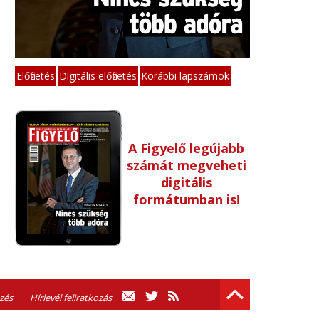
Előfizetés
Digitális előfizetés
Korábbi lapszámok
A Figyelő legújabb
számát megveheti
digitális
formátumban is!
zés
Hírlevél feliratkozás