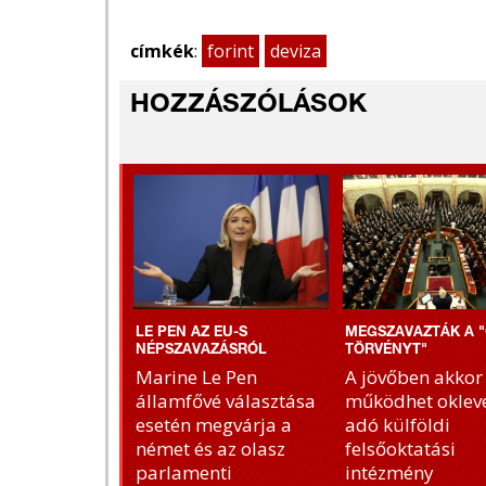
címkék
:
forint
deviza
HOZZÁSZÓLÁSOK
LE PEN AZ EU-S
MEGSZAVAZTÁK A "
NÉPSZAVAZÁSRÓL
TÖRVÉNYT"
Marine Le Pen
A jövőben akkor
államfővé választása
működhet okleve
esetén megvárja a
adó külföldi
német és az olasz
felsőoktatási
parlamenti
intézmény