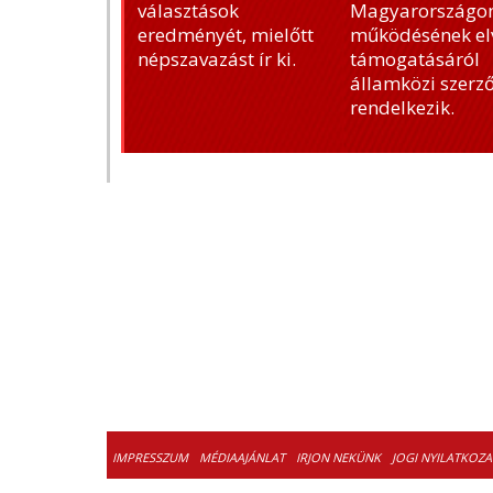
választások
Magyarországon
eredményét, mielőtt
működésének el
népszavazást ír ki.
támogatásáról
államközi szerz
rendelkezik.
IMPRESSZUM
MÉDIAAJÁNLAT
IRJON NEKÜNK
JOGI NYILATKOZA