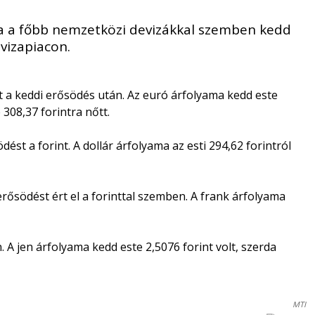
ma a főbb nemzetközi devizákkal szemben kedd
vizapiacon.
 a keddi erősödés után. Az euró árfolyama kedd este
 308,37 forintra nőtt.
ést a forint. A dollár árfolyama az esti 294,62 forintról
erősödést ért el a forinttal szemben. A frank árfolyama
 A jen árfolyama kedd este 2,5076 forint volt, szerda
MTI