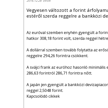
2016.12.28 09:04
Vegyesen változott a forint árfolya
estéről szerda reggelre a bankközi de
Az euróval szemben enyhén gyengült a forint
hatkor 308,18 forint volt, szerda reggel hétre
A dollárral szemben tovább folytatta az erősöd
reggelre 294,26 forintra csökkent.
A svájci frank az euróhoz hasonló minimális 
286,63 forintról 286,71 forintra nőtt.
A japán jen gyengült a bankközi devizapiacon.
reggel 2,5048 forint.
Kapcsolódó cikkek