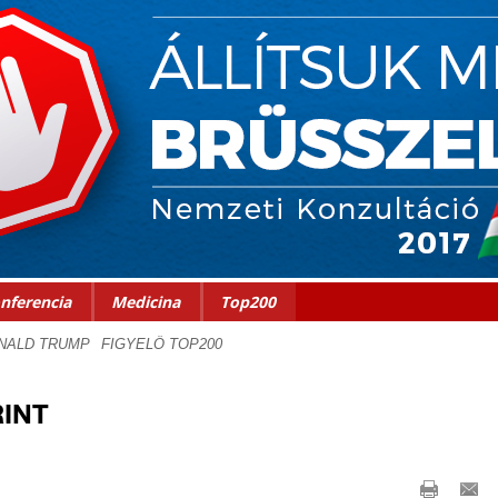
nferencia
Medicina
Top200
INT