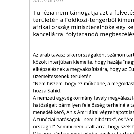
2017.02.14 15:09
Tunézia nem támogatja azt a felveté
területén a Földközi-tengerből kimen
afrikai ország miniszterelnöke egy k
kancellárral folytatandó megbeszélés
Az arab tavasz sikerországaként számon tart
közölt interjúban kiemelte, hogy hazája "nag
elképzelésnek a megvalósítására, hogy az 
üzemeltessenek területén.
"Nem hiszem, hogy ez működne, a megoldást Líb
hozzá Sahíd.
A nemzeti egységkormány tavaly megválasztot
hatóságait bármilyen felelősség terhelné a ta
menedékkérő, Anis Amri által végrehajtott is
A tunéziai hatóságok "nem hibáztak", és "Amr
országot". Semmi nem utalt arra, hogy szélsős
Olaszországban ment végbe, amikor börtönbe