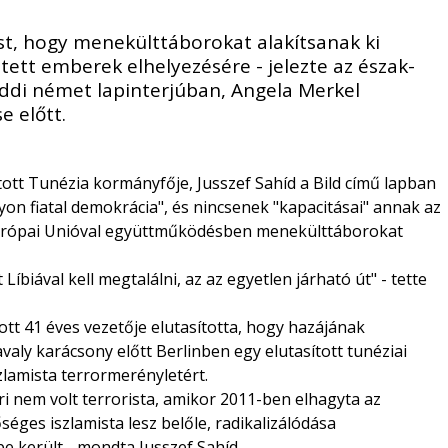
st, hogy menekülttáborokat alakítsanak ki
tett emberek elhelyezésére - jelezte az észak-
eddi német lapinterjúban, Angela Merkel
e előtt.
ott Tunézia kormányfője, Jusszef Sahíd a Bild című lapban
yon fiatal demokrácia", és nincsenek "kapacitásai" annak az
Európai Unióval együttműködésben menekülttáborokat
iával kell megtalálni, az az egyetlen járható út" - tette
t 41 éves vezetője elutasította, hogy hazájának
valy karácsony előtt Berlinben egy elutasított tunéziai
zlamista terrormerényletért.
i nem volt terrorista, amikor 2011-ben elhagyta az
éges iszlamista lesz belőle, radikalizálódása
 került - mondta Jusszef Sahíd.