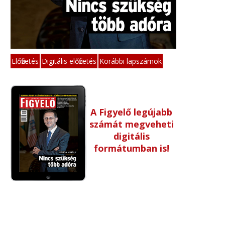
Előfizetés
Digitális előfizetés
Korábbi lapszámok
A Figyelő legújabb
számát megveheti
digitális
formátumban is!