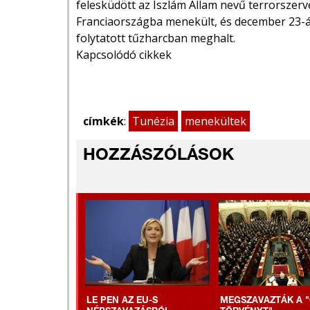
felesküdött az Iszlám Állam nevű terrorszerv
Franciaországba menekült, és december 23-á
folytatott tűzharcban meghalt.
Kapcsolódó cikkek
címkék
:
Tunézia
menekültek
HOZZÁSZÓLÁSOK
LE PEN AZ EU-S
MEGSZAVAZTÁK A "