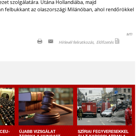
ezet szolgálatára. Utána Hollandiába, majd
n felbukkant az olaszországi Milánóban, ahol rendőrökkel
MTI
Hírlevél feliratkozás,
Előfizetés
CEU-
ÚJABB VIZSGÁLAT
SZÍRIAI FEGYVERESEKKEL