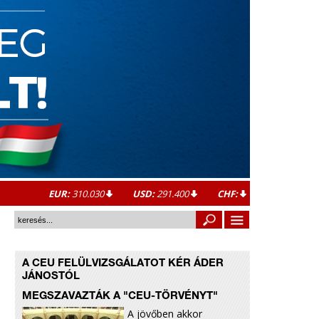
EUR:
310.030
USD:
291.400
CHF:
A CEU FELÜLVIZSGÁLATOT KÉR ÁDER
JÁNOSTÓL
MEGSZAVAZTÁK A "CEU-TÖRVÉNYT"
A jövőben akkor