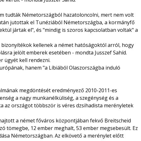
nem tudták Németországból hazatoloncolni, mert nem volt
t után jutottak el Tunéziából Németországba, a kormányfő
tül jártak el", és "mindig is szoros kapcsolatban voltak" a
 bizonyítékok kellenek a német hatóságoktól arról, hogy
lásra jelölt emberek esetében - mondta Jusszef Sahíd.
 ügyét kell rendezni.
rópának, hanem "a Líbiából Olaszországba induló
hatalmának megdöntését eredményező 2010-2011-es
tlenség a nagy munkanélküliség, a szegénység és a
óta az országot többször is véres dzsihadista merényletek
ajtott a német főváros központjában fekvő Breitscheid
kozó tömegbe, 12 ember meghalt, 53 ember megsebesült. Ez
dása Németországban. Az elkövető a merénylet előtt