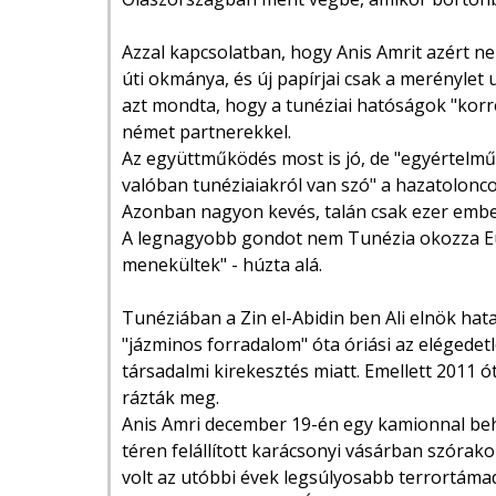
Azzal kapcsolatban, hogy Anis Amrit azért 
úti okmánya, és új papírjai csak a merényle
azt mondta, hogy a tunéziai hatóságok "korrek
német partnerekkel.
Az együttműködés most is jó, de "egyértelmű
valóban tunéziaiakról van szó" a hazatolonco
Azonban nagyon kevés, talán csak ezer ember
A legnagyobb gondot nem Tunézia okozza Eu
menekültek" - húzta alá.
Tunéziában a Zin el-Abidin ben Ali elnök 
"jázminos forradalom" óta óriási az elégede
társadalmi kirekesztés miatt. Emellett 2011 
rázták meg.
Anis Amri december 19-én egy kamionnal beh
téren felállított karácsonyi vásárban szóra
volt az utóbbi évek legsúlyosabb terrortáma