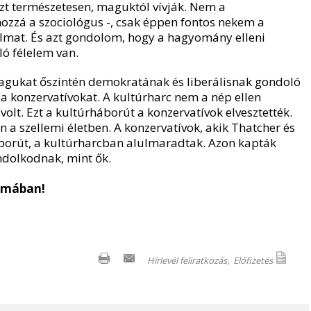
ezt természetesen, maguktól vívják. Nem a
ozzá a szociológus -, csak éppen fontos nekem a
almat. És azt gondolom, hogy a hagyomány elleni
ó félelem van.
agukat őszintén demokratának és liberálisnak gondoló
 a konzervatívokat. A kultúrharc nem a nép ellen
olt. Ezt a kultúrháborút a konzervatívok elvesztették.
 szellemi életben. A konzervatívok, akik Thatcher és
borút, a kultúrharcban alulmaradtak. Azon kapták
dolkodnak, mint ők.
zámában!
Hírlevél feliratkozás,
Előfizetés