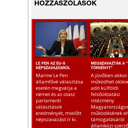
HOZZÁSZÓLÁSOK
LE PEN AZ EU-S
MEGSZAVAZTÁK A "
NÉPSZAVAZÁSRÓL
TÖRVÉNYT"
Marine Le Pen
A jövőben akkor
államfővé választása
működhet okleve
esetén megvárja a
adó külföldi
német és az olasz
felsőoktatási
parlamenti
intézmény
választások
Magyarországon
eredményét, mielőtt
működésének el
népszavazást ír ki.
támogatásáról
államközi szerz