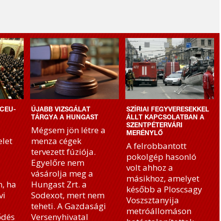
CEU-
ÚJABB VIZSGÁLAT
SZÍRIAI FEGYVERESEKKEL
TÁRGYA A HUNGAST
ÁLLT KAPCSOLATBAN A
SZENTPÉTERVÁRI
Mégsem jön létre a
MERÉNYLŐ
let
menza cégek
A felrobbantott
tervezett fúziója.
pokolgép hasonló
Egyelőre nem
volt ahhoz a
vásárolja meg a
másikhoz, amelyet
, ha
Hungast Zrt. a
később a Ploscsagy
vi
Sodexot, mert nem
Voszsztanyija
teheti. A Gazdasági
metróállomáson
ődés
Versenyhivatal