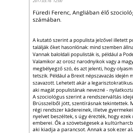
2017.03.16 12:00
Füredi Ferenc, Angliában élő szocioló
számában.
A kutató szerint a populista jelzővel illetet
találják őket hasonlónak: mind szemben állnak
Vannak baloldali populisták is, például a P
Valamikor az orosz narodnyikok vagy a magy
megbélyegző szó, és azt jelenti, hogy olyas
tetszik. Például a Brexit népszavazás idején m
szavazott. Lehetett akár a legarisztokratiku
aki magát populistának nevezné - nyilatkozta
A szociológus szerint a rendszerváltás idej
Brüsszelből jött, szentírásnak tekintettek
régi rendszer kádereinek, illetve gyermek
nyelvet beszéltek, s úgy érezték, hogy ez
emberei. Ők a szövetségesek a kultúrharcba
aki kiadja a parancsot. Annak a sok ezer a