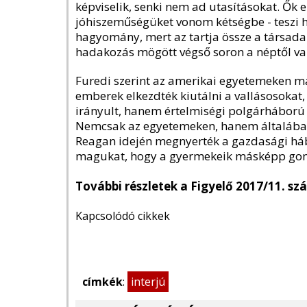
képviselik, senki nem ad utasításokat. Ők 
jóhiszeműségüket vonom kétségbe - teszi h
hagyomány, mert az tartja össze a társad
hadakozás mögött végső soron a néptől val
Furedi szerint az amerikai egyetemeken m
emberek elkezdték kiutálni a vallásosokat,
irányult, hanem értelmiségi polgárháború v
Nemcsak az egyetemeken, hanem általában a
Reagan idején megnyerték a gazdasági há
magukat, hogy a gyermekeik másképp gon
További részletek a Figyelő 2017/11. s
Kapcsolódó cikkek
címkék
:
interjú