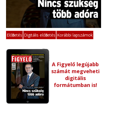
Előfizetés
Digitális előfizetés
Korábbi lapszámok
A Figyelő legújabb
számát megveheti
digitális
formátumban is!