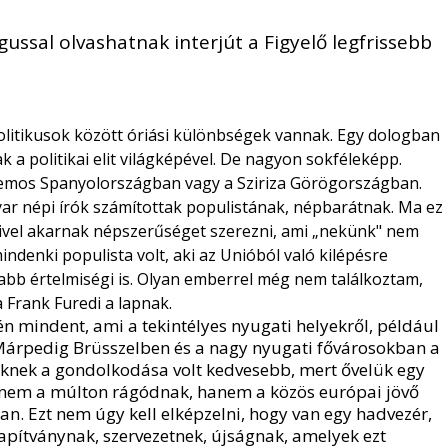
gussal olvashatnak interjút a Figyelő legfrissebb
t politikusok között óriási különbségek vannak. Egy dologban
 a politikai elit világképével. De nagyon sokféleképp.
odemos Spanyolországban vagy a Sziriza Görögországban.
ar népi írók számítottak populistának, népbarátnak. Ma ez
mivel akarnak népszerűséget szerezni, ami „nekünk" nem
indenki populista volt, aki az Unióból való kilépésre
sabb értelmiségi is. Olyan emberrel még nem találkoztam,
 Frank Furedi a lapnak.
én mindent, ami a tekintélyes nyugati helyekről, például
. Márpedig Brüsszelben és a nagy nyugati fővárosokban a
eiknek a gondolkodása volt kedvesebb, mert ővelük egy
ek nem a múlton rágódnak, hanem a közös európai jövő
n. Ezt nem úgy kell elképzelni, hogy van egy hadvezér,
lapítványnak, szervezetnek, újságnak, amelyek ezt