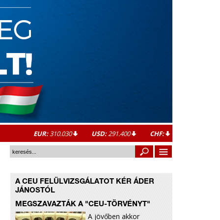
EUR:
310.030
USD:
291.400
CHF:
A CEU FELÜLVIZSGÁLATOT KÉR ÁDER
JÁNOSTÓL
MEGSZAVAZTÁK A "CEU-TÖRVÉNYT"
A jövőben akkor