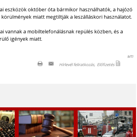
ai eszközök október óta bármikor használhatók, a hajózó
 körülmények miatt megtiltják a leszálláskori használatot.
sai vannak a mobiltelefonálásnak repülés közben, és a
rülő igények miatt.
MTI
Hírlevél feliratkozás,
Előfizetés