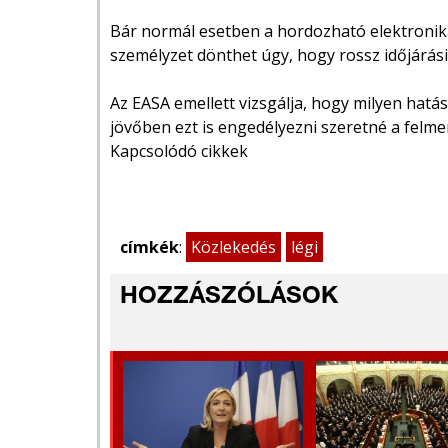
Bár normál esetben a hordozható elektronik
személyzet dönthet úgy, hogy rossz időjárási
Az EASA emellett vizsgálja, hogy milyen hatá
jövőben ezt is engedélyezni szeretné a felme
Kapcsolódó cikkek
címkék
:
Közlekedés
légi
HOZZÁSZÓLÁSOK