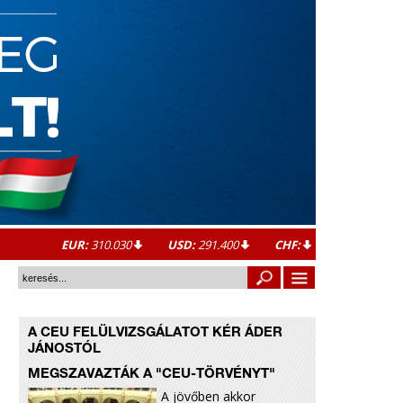
EUR:
310.030
USD:
291.400
CHF:
A CEU FELÜLVIZSGÁLATOT KÉR ÁDER
JÁNOSTÓL
MEGSZAVAZTÁK A "CEU-TÖRVÉNYT"
A jövőben akkor