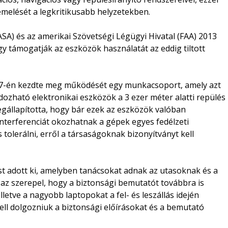
melését a legkritikusabb helyzetekben.
A) és az amerikai Szövetségi Légügyi Hivatal (FAA) 2013
gy támogatják az eszközök használatát az eddig tiltott
ár 7-én kezdte meg működését egy munkacsoport, amely azt
dozható elektronikai eszközök a 3 ezer méter alatti repülés
 megállapította, hogy bár ezek az eszközök valóban
interferenciát okozhatnak a gépek egyes fedélzeti
tolerálni, erről a társaságoknak bizonyítványt kell
ást adott ki, amelyben tanácsokat adnak az utasoknak és a
 az szerepel, hogy a biztonsági bemutatót továbbra is
illetve a nagyobb laptopokat a fel- és leszállás idején
kell dolgozniuk a biztonsági előírásokat és a bemutató