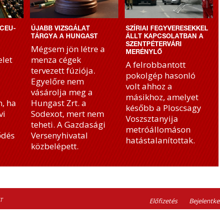
CEU-
ÚJABB VIZSGÁLAT
SZÍRIAI FEGYVERESEKKEL
TÁRGYA A HUNGAST
ÁLLT KAPCSOLATBAN A
SZENTPÉTERVÁRI
Mégsem jön létre a
MERÉNYLŐ
let
menza cégek
A felrobbantott
tervezett fúziója.
pokolgép hasonló
Egyelőre nem
volt ahhoz a
vásárolja meg a
másikhoz, amelyet
, ha
Hungast Zrt. a
később a Ploscsagy
vi
Sodexot, mert nem
Voszsztanyija
teheti. A Gazdasági
metróállomáson
ődés
Versenyhivatal
hatástalanítottak.
közbelépett.
T
Előfizetés
Bejelentke