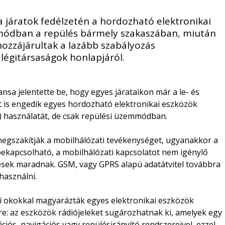
a járatok fedélzetén a hordozható elektronikai
módban a repülés bármely szakaszában, miután
hozzájárultak a lazább szabályozás
 légitársaságok honlapjáról.
ansa jelentette be, hogy egyes járataikon már a le- és
att is engedik egyes hordozható elektronikai eszközök
b.) használatát, de csak repülési üzemmódban.
gszakítják a mobilhálózati tevékenységet, ugyanakkor a
 bekapcsolható, a mobilhálózati kapcsolatot nem igénylő
sek maradnak. GSM, vagy GPRS alapú adatátvitel továbbra
t használni.
i okokkal magyarázták egyes elektronikai eszközök
ejére: az eszközök rádiójeleket sugározhatnak ki, amelyek egy
s, navigációs vagy repülésirányító rendszereivel, ezzel