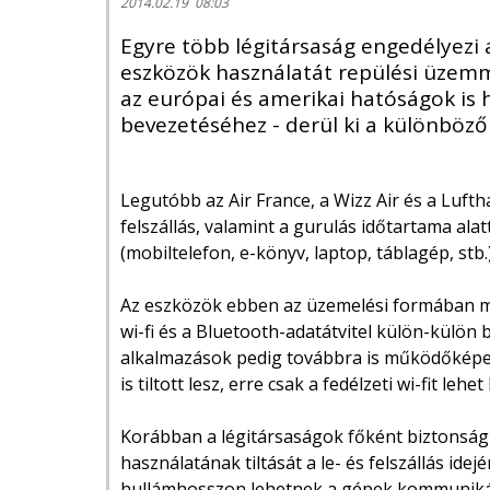
2014.02.19 08:03
Egyre több légitársaság engedélyezi 
eszközök használatát repülési üzem
az európai és amerikai hatóságok is 
bevezetéséhez - derül ki a különböző
Legutóbb az Air France, a Wizz Air és a Lufth
felszállás, valamint a gurulás időtartama al
(mobiltelefon, e-könyv, laptop, táblagép, st
Az eszközök ebben az üzemelési formában me
wi-fi és a Bluetooth-adatátvitel külön-külön
alkalmazások pedig továbbra is működőképe
is tiltott lesz, erre csak a fedélzeti wi-fit lehe
Korábban a légitársaságok főként biztonság
használatának tiltását a le- és felszállás id
hullámhosszon lehetnek a gépek kommunikáció