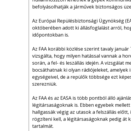
befolyásolhatják a járművek biztonságos üze
Az Európai Repülésbiztonsági Ügynökség (EAS
októberében adott ki állásfoglalást arról, ho
időpontokban is.
Az FAA korábbi közlése szerint tavaly janu
vizsgálta, hogy milyen hatással vannak a hor
során, a fel- és leszállás idején. A vizsgálat
bocsáthatnak ki olyan rádiójeleket, amelyek 
egységeivel, de a repülők többsége ezt képes 
szerezniük.
Az FAA és az EASA is több pontból álló ajánl
légitársaságoknak is. Ebben egyebek mellett
hallgassák végig az utasok a felszállás előtt, 
rögzíteni kell, a légitársaságoknak pedig át 
tartalmát.