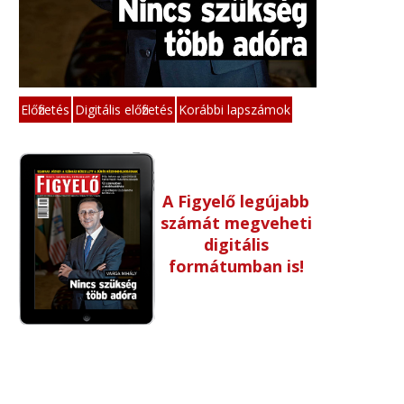
Előfizetés
Digitális előfizetés
Korábbi lapszámok
A Figyelő legújabb
számát megveheti
digitális
formátumban is!