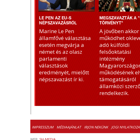
LE PEN AZ EU-S
MEGSZAVAZTÁK A "
NÉPSZAVAZÁSRÓL
TÖRVÉNYT"
Marine Le Pen
A jövőben akkor
államfővé választása
működhet okleve
esetén megvárja a
adó külföldi
német és az olasz
felsőoktatási
parlamenti
intézmény
választások
Magyarországon
eredményét, mielőtt
működésének el
népszavazást ír ki.
támogatásáról
államközi szerz
rendelkezik.
IMPRESSZUM
MÉDIAAJÁNLAT
IRJON NEKÜNK
JOGI NYILATKOZA
WEB:
SH-MEDIA