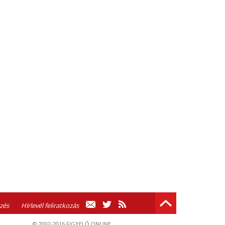
zés
Hírlevél feliratkozás
© 2002-2016 FIGYELŐ ONLINE