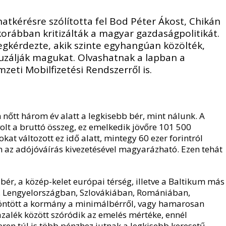
tkérésre szólította fel Bod Péter Ákost, Chikán
korábban kritizálták a magyar gazdaságpolitikát.
gkérdezte, akik szinte egyhangúan közölték,
uzálják magukat. Olvashatnak a lapban a
eti Mobilfizetési Rendszerről is.
őtt három év alatt a legkisebb bér, mint nálunk. A
volt a bruttó összeg, ez emelkedik jövőre 101 500
kat változott ez idő alatt, mintegy 60 ezer forintról
n az adójóváírás kivezetésével magyarázható. Ezen tehát
ér, a közép-kelet európai térség, illetve a Baltikum más
. Lengyelországban, Szlovákiában, Romániában,
öntött a kormány a minimálbérről, vagy hamarosan
ázalék között szóródik az emelés mértéke, ennél
en túl is több pénzhez jutnak a legkisebb keresetű