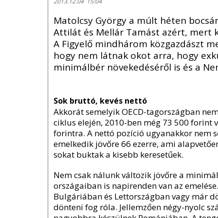
2013.12.04 15:04
Matolcsy György a múlt héten bocsána
Attilát és Mellár Tamást azért, mert 
A Figyelő mindhárom közgazdászt me
hogy nem látnak okot arra, hogy exk
minimálbér növekedéséről is és a Nemz
Sok bruttó, kevés nettó
Akkorát semelyik OECD-tagországban nem n
ciklus elején, 2010-ben még 73 500 forint 
forintra. A nettó pozíció ugyanakkor nem so
emelkedik jövőre 66 ezerre, ami alapvetőe
sokat buktak a kisebb keresetűek.
Nem csak nálunk változik jövőre a minimálb
országaiban is napirenden van az emelése
Bulgáriában és Lettországban vagy már d
dönteni fog róla. Jellemzően négy-nyolc sz
nagyobbra készülnek Romániában. A tenger