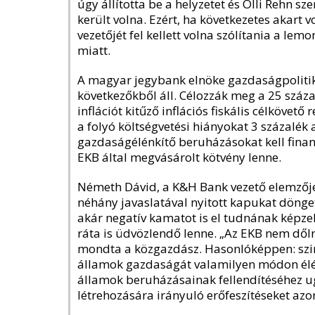
úgy állította be a helyzetet és Olli Rehn s
került volna. Ezért, ha következetes akart v
vezetőjét fel kellett volna szólítania a le
miatt.
A magyar jegybank elnöke gazdaságpolitik
következőkből áll. Célozzák meg a 25 száza
inflációt kitűző inflációs fiskális célkövető
a folyó költségvetési hiányokat 3 százalék a
gazdaságélénkítő beruházásokat kell finans
EKB által megvásárolt kötvény lenne.
Németh Dávid, a K&H Bank vezető elemzője 
néhány javaslatával nyitott kapukat dönget.
akár negatív kamatot is el tudnának képzel
ráta is üdvözlendő lenne. „Az EKB nem dőlne
mondta a közgazdász. Hasonlóképpen: szint
államok gazdaságát valamilyen módon élén
államok beruházásainak fellendítéséhez ug
létrehozására irányuló erőfeszítéseket az