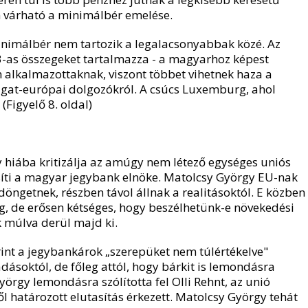
 várható a minimálbér emelése.
imálbér nem tartozik a legalacsonyabbak közé. Az
3-as összegeket tartalmazza - a magyarhoz képest
h alkalmazottaknak, viszont többet vihetnek haza a
yugat-európai dolgozókról. A csúcs Luxemburg, ahol
Figyelő 8. oldal)
y hiába kritizálja az amúgy nem létező egységes uniós
síti a magyar jegybank elnöke. Matolcsy György EU-nak
döngetnek, részben távol állnak a realitásoktól. E közben
 de erősen kétséges, hogy beszélhetünk-e növekedési
k múlva derül majd ki.
rint a jegybankárok „szerepüket nem túlértékelve"
ásoktól, de főleg attól, hogy bárkit is lemondásra
yörgy lemondásra szólította fel Olli Rehnt, az unió
l határozott elutasítás érkezett. Matolcsy György tehát