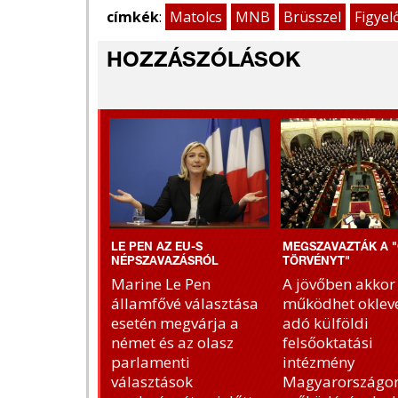
címkék
:
Matolcs
MNB
Brüsszel
Figyel
HOZZÁSZÓLÁSOK
LE PEN AZ EU-S
MEGSZAVAZTÁK A "
NÉPSZAVAZÁSRÓL
TÖRVÉNYT"
Marine Le Pen
A jövőben akkor
államfővé választása
működhet okleve
esetén megvárja a
adó külföldi
német és az olasz
felsőoktatási
parlamenti
intézmény
választások
Magyarországon