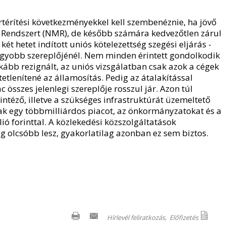
térítési következményekkel kell szembenéznie, ha jövő
si Rendszert (NMR), de később számára kedvezőtlen zárul
két hetet indított uniós kötelezettség szegési eljárás -
nagyobb szereplőjénél. Nem minden érintett gondolkodik
kább rezignált, az uniós vizsgálatban csak azok a cégek
etlenítené az államosítás. Pedig az átalakítással
 összes jelenlegi szereplője rosszul jár. Azon túl
intéző, illetve a szükséges infrastruktúrát üzemeltető
ak egy többmilliárdos piacot, az önkormányzatokat és a
ió forinttal. A közlekedési közszolgáltatások
eg olcsóbb lesz, gyakorlatilag azonban ez sem biztos.
Hírlevél feliratkozás,
Előfizetés