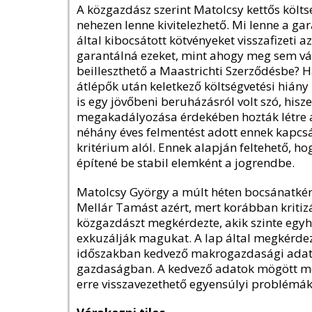
A közgazdász szerint Matolcsy kettős költ
nehezen lenne kivitelezhető. Mi lenne a ga
által kibocsátott kötvényeket visszafizeti
garantálná ezeket, mint ahogy meg sem vás
beilleszthető a Maastrichti Szerződésbe?
átlépők után keletkező költségvetési hiány 
is egy jövőbeni beruházásról volt szó, hisz
megakadályozása érdekében hozták létre a
néhány éves felmentést adott ennek kapcsá
kritérium alól. Ennek alapján feltehető, ho
építené be stabil elemként a jogrendbe.
Matolcsy György a múlt héten bocsánatkérés
Mellár Tamást azért, mert korábban kriti
közgazdászt megkérdezte, akik szinte egyh
exkuzálják magukat. A lap által megkérdeze
időszakban kedvező makrogazdasági adato
gazdaságban. A kedvező adatok mögött mes
erre visszavezethető egyensúlyi problémák 