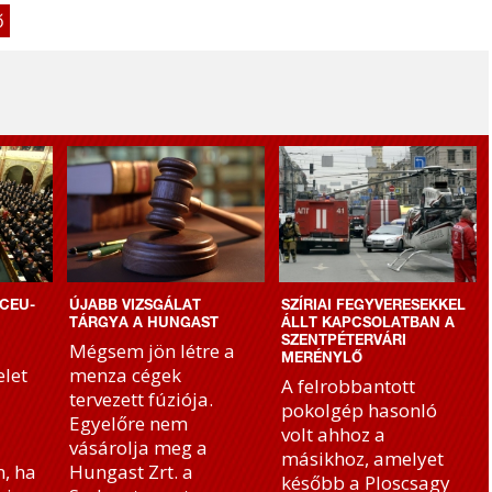
ő
CEU-
ÚJABB VIZSGÁLAT
SZÍRIAI FEGYVERESEKKEL
TÁRGYA A HUNGAST
ÁLLT KAPCSOLATBAN A
SZENTPÉTERVÁRI
Mégsem jön létre a
MERÉNYLŐ
let
menza cégek
A felrobbantott
tervezett fúziója.
pokolgép hasonló
Egyelőre nem
volt ahhoz a
vásárolja meg a
másikhoz, amelyet
, ha
Hungast Zrt. a
később a Ploscsagy