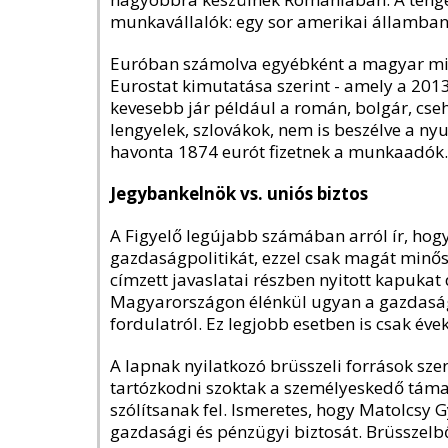
munkavállalók: egy sor amerikai államban
Euróban számolva egyébként a magyar min
Eurostat kimutatása szerint - amely a 201
kevesebb jár például a román, bolgár, cse
lengyelek, szlovákok, nem is beszélve a n
havonta 1874 eurót fizetnek a munkaadók. (
Jegybankelnök vs. uniós biztos
A Figyelő legújabb számában arról ír, hog
gazdaságpolitikát, ezzel csak magát minő
címzett javaslatai részben nyitott kapukat 
Magyarországon élénkül ugyan a gazdaság,
fordulatról. Ez legjobb esetben is csak éve
A lapnak nyilatkozó brüsszeli források sze
tartózkodni szoktak a személyeskedő támad
szólítsanak fel. Ismeretes, hogy Matolcsy G
gazdasági és pénzügyi biztosát. Brüsszelbő