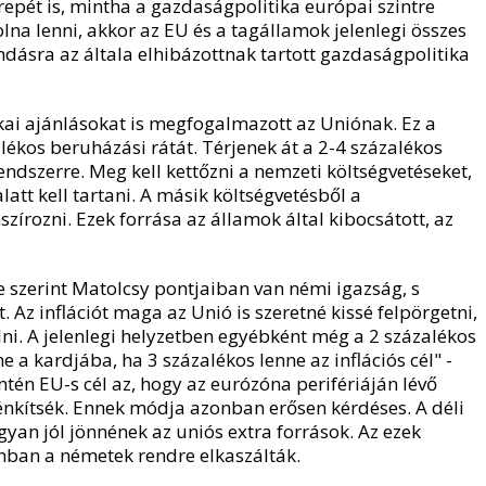
zerepét is, mintha a gazdaságpolitika európai szintre
olna lenni, akkor az EU és a tagállamok jelenlegi összes
mondásra az általa elhibázottnak tartott gazdaságpolitika
ai ajánlásokat is megfogalmazott az Uniónak. Ez a
lékos beruházási rátát. Térjenek át a 2-4 százalékos
 rendszerre. Meg kell kettőzni a nemzeti költségvetéseket,
latt kell tartani. A másik költségvetésből a
zírozni. Ezek forrása az államok által kibocsátott, az
szerint Matolcsy pontjaiban van némi igazság, s
 Az inflációt maga az Unió is szeretné kissé felpörgetni,
ni. A jelenlegi helyzetben egyébként még a 2 százalékos
 a kardjába, ha 3 százalékos lenne az inflációs cél" -
én EU-s cél az, hogy az eurózóna perifériáján lévő
kítsék. Ennek módja azonban erősen kérdéses. A déli
yan jól jönnének az uniós extra források. Az ezek
onban a németek rendre elkaszálták.