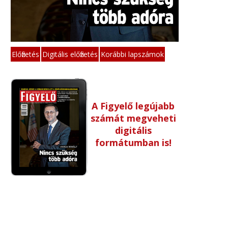
Előfizetés
Digitális előfizetés
Korábbi lapszámok
A Figyelő legújabb
számát megveheti
digitális
formátumban is!