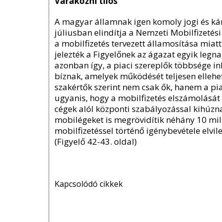
Várakozni tilos
A magyar államnak igen komoly jogi és kár
júliusban elindítja a Nemzeti Mobilfizeté
a mobilfizetés tervezett államosítása miatt 
jelezték a Figyelőnek az ágazat egyik leg
azonban így, a piaci szereplők többsége in
bíznak, amelyek működését teljesen ellehet
szakértők szerint nem csak ők, hanem a piac
ugyanis, hogy a mobilfizetés elszámolását 
cégek alól központi szabályozással kihúzn
mobilégeket is megrövidítik néhány 10 mill
mobilfizetéssel történő igénybevétele elvil
(Figyelő 42-43. oldal)
Kapcsolódó cikkek