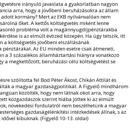
ségvetésre irányuló javaslata a gyakorlatban nagyon
rancia arra, hogy a jövőbeni beruházásokra az állam
 az adott kormány? Mert az EKB nyilvánvalóan nem
árolná őket. A kettős költségvetés miként lenne
 Hasonló probléma volt a magánnyugdíjpénztárakba
kérdése is az elmúlt évtized közepén. Ha úgy tetszik, itt
en a költségvetés jövőbeni elszállásának
 pénztárakat. Az EU minden esetre csak átmeneti,
n a 3 százalékos államháztartási hiányra vonatkozó
gy a megkettőzött, beruházási célú költségvetést se
re szólította fel Bod Péter Ákost, Chikán Attilát és
zálták a magyar gazdaságpolitikát. A Figyelő mindhárom
angúan közölték, hogy nem látnak okot arra, hogy
tt közgazdászok szerint hiába jöttek ki az elmúlt
k, növekedési fordulatról nem beszélhetünk a magyar
terséges gazdaságélénkítési intézkedések állnak, s az
idővel kibuknak. (Figyelő 10-13. oldal)