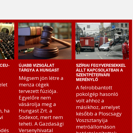
CEU-
ÚJABB VIZSGÁLAT
SZÍRIAI FEGYVERESEKKEL
TÁRGYA A HUNGAST
ÁLLT KAPCSOLATBAN A
SZENTPÉTERVÁRI
Mégsem jön létre a
MERÉNYLŐ
let
menza cégek
A felrobbantott
tervezett fúziója.
pokolgép hasonló
Egyelőre nem
volt ahhoz a
vásárolja meg a
másikhoz, amelyet
, ha
Hungast Zrt. a
később a Ploscsagy
vi
Sodexot, mert nem
Voszsztanyija
teheti. A Gazdasági
metróállomáson
ődés
Versenyhivatal