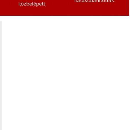
hatástalanítottak.
közbelépett.