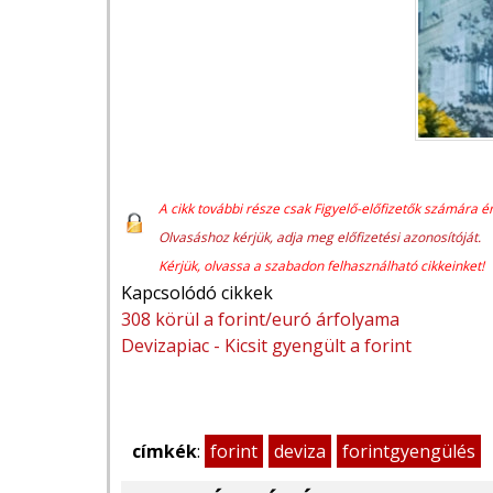
A cikk további része csak Figyelő-előfizetők számára ér
Olvasáshoz kérjük, adja meg előfizetési azonosítóját.
Kérjük, olvassa a szabadon felhasználható cikkeinket!
Kapcsolódó cikkek
308 körül a forint/euró árfolyama
Devizapiac - Kicsit gyengült a forint
címkék
:
forint
deviza
forintgyengülés