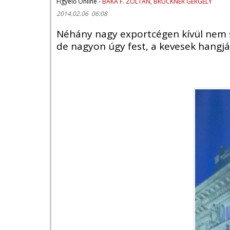
Figyelő Online -
BAKA F. ZOLTÁN, BRÜCKNER GERGELY
2014.02.06 06:08
Néhány nagy exportcégen kívül nem s
de nagyon úgy fest, a kevesek hangjá