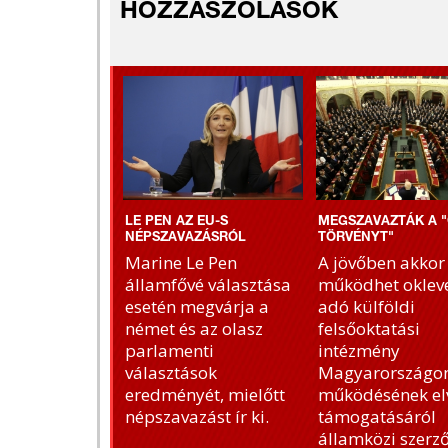
HOZZÁSZÓLÁSOK
LE PEN AZ EU-S
MEGSZAVAZTÁK A "
NÉPSZAVAZÁSRÓL
TÖRVÉNYT"
Marine Le Pen
A jövőben akkor
államfővé választása
működhet okleve
esetén megvárja a
adó külföldi
német és az olasz
felsőoktatási
parlamenti
intézmény
választások
Magyarországon
eredményét, mielőtt
működésének el
népszavazást ír ki.
támogatásáról
államközi szerz