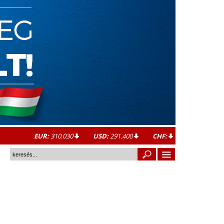
EUR:
310.030
USD:
291.400
CHF: