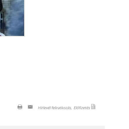
Hírlevél feliratkozás,
Előfizetés