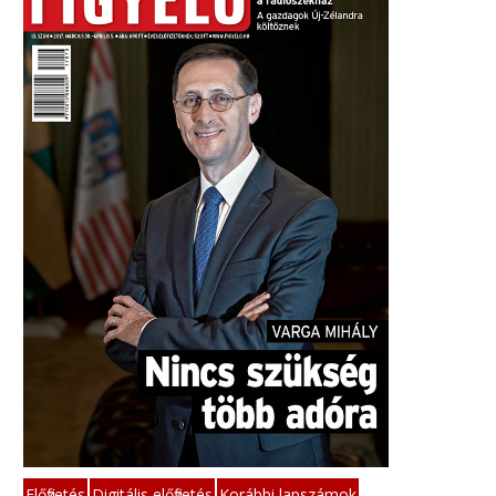
Előfizetés
Digitális előfizetés
Korábbi lapszámok