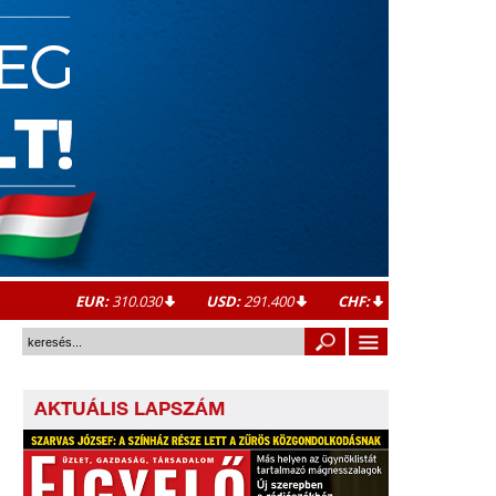
EUR:
310.030
USD:
291.400
CHF:
AKTUÁLIS LAPSZÁM