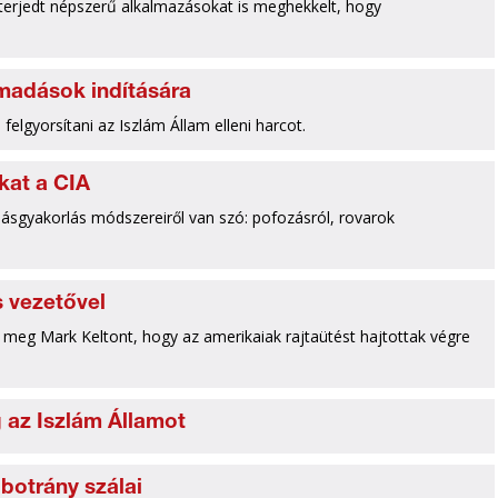
elterjedt népszerű alkalmazásokat is meghekkelt, hogy
madások indítására
elgyorsítani az Iszlám Állam elleni harcot.
ákat a CIA
másgyakorlás módszereiről van szó: pofozásról, rovarok
s vezetővel
e meg Mark Keltont, hogy az amerikaiak rajtaütést hajtottak végre
 az Iszlám Államot
-botrány szálai