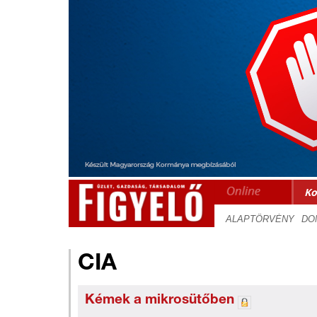
Ko
CIA
Kémek a mikrosütőben