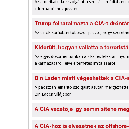
Az amerikai titkosszolgálat a szociális médiában 
információkhoz jusson.
Trump felhatalmazta a CIA-t dróntá
Az elnök korábban többször jelezte, hogy szeretné f
Kiderült, hogyan vallatta a terrorist
Az egyik dokumentumban a fizikai és lélektani nyo
alkalmazásáról, élve eltemetés imitálásáról.
Bin Laden miatt végezhettek a CIA-
A pakisztáni elhárító szolgálat azután mérgezhett
Bin Laden villájában.
A CIA vezetője így semmisítené meg
A CIA-hoz is elvezetnek az offshore