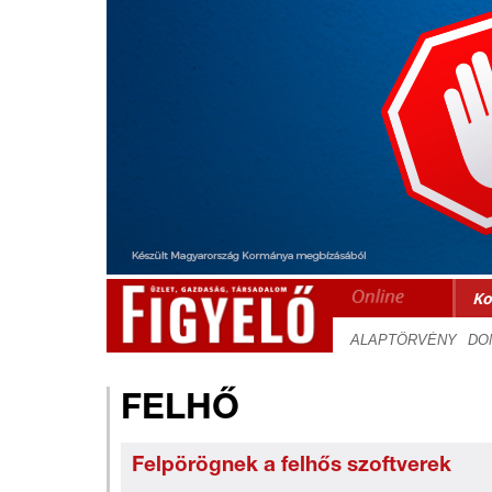
Ko
FELHŐ
Felpörögnek a felhős szoftverek