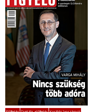
Előfizetés
Digitális előfizetés
Korábbi lapszámok