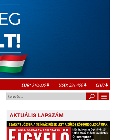
EUR:
310.030
USD:
291.400
CHF:
AKTUÁLIS LAPSZÁM