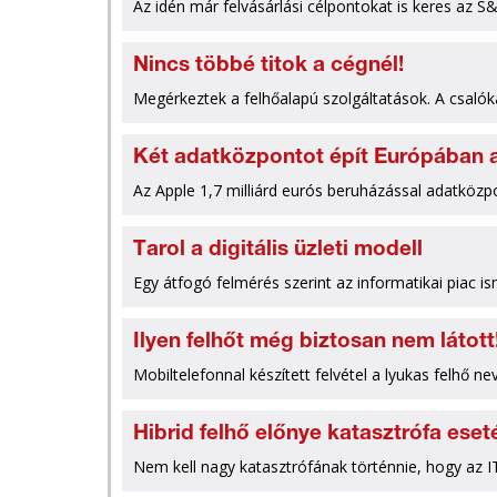
Az idén már felvásárlási célpontokat is keres az S
Nincs többé titok a cégnél!
Megérkeztek a felhőalapú szolgáltatások. A csalókat
Két adatközpontot épít Európában 
Az Apple 1,7 milliárd eurós beruházással adatközp
Tarol a digitális üzleti modell
Egy átfogó felmérés szerint az informatikai piac is
Ilyen felhőt még biztosan nem látott!
Mobiltelefonnal készített felvétel a lyukas felhő n
Hibrid felhő előnye katasztrófa eset
Nem kell nagy katasztrófának történnie, hogy az I