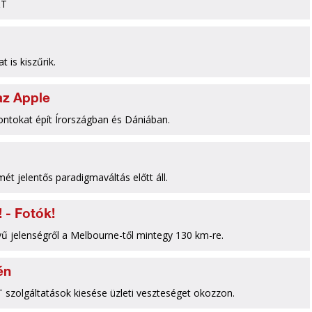
&T
 is kiszűrik.
az Apple
ontokat épít Írországban és Dániában.
mét jelentős paradigmaváltás előtt áll.
 - Fotók!
evű jelenségről a Melbourne-től mintegy 130 km-re.
én
T szolgáltatások kiesése üzleti veszteséget okozzon.