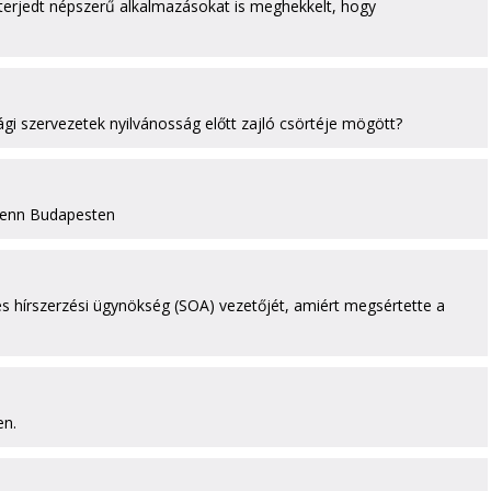
elterjedt népszerű alkalmazásokat is meghekkelt, hogy
ági szervezetek nyilvánosság előtt zajló csörtéje mögött?
t fenn Budapesten
s hírszerzési ügynökség (SOA) vezetőjét, amiért megsértette a
en.