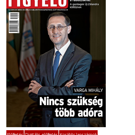
Előfizetés
Digitális előfizetés
Korábbi lapszámok