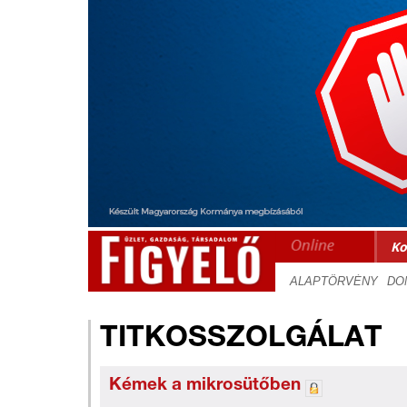
Ko
TITKOSSZOLGÁLAT
Kémek a mikrosütőben