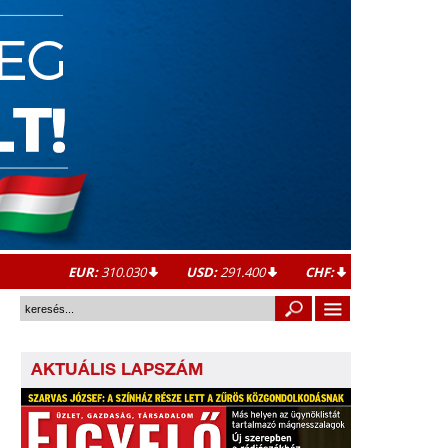
EUR:
310.030
USD:
291.400
CHF:
AKTUÁLIS LAPSZÁM