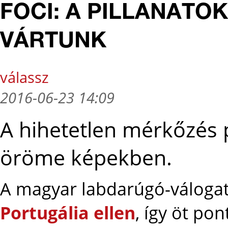
FOCI: A PILLANATOK
VÁRTUNK
válassz
2016-06-23 14:09
A hihetetlen mérkőzés p
öröme képekben.
A magyar labdarúgó-válogat
Portugália ellen
, így öt pon